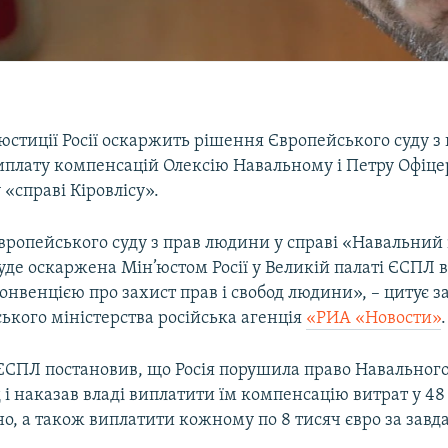
юстиції Росії оскаржить рішення Європейського суду 
иплату компенсацій Олексію Навальному і Петру Офіце
«справі Кіровлісу».
вропейського суду з прав людини у справі «Навальний 
буде оскаржена Мін’юстом Росії у Великій палаті ЄСПЛ 
онвенцією про захист прав і свобод людини», – цитує з
ького міністерства російська агенція
«РИА «Новости»
.
ЄСПЛ постановив, що Росія порушила право Навального
 і наказав владі виплатити їм компенсацію витрат у 48 
но, а також виплатити кожному по 8 тисяч євро за завд