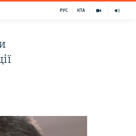
РУС
КТА
и
ії