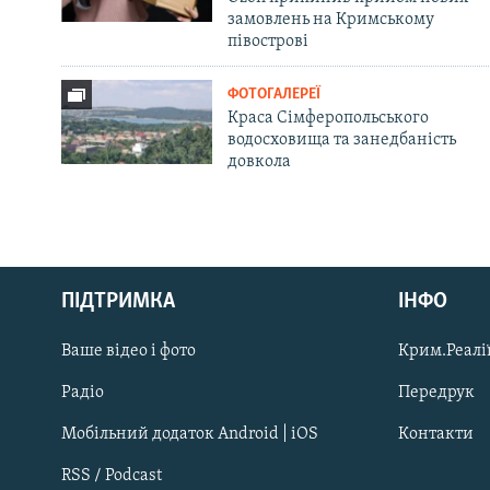
замовлень на Кримському
півострові
ФОТОГАЛЕРЕЇ
Краса Сімферопольського
водосховища та занедбаність
довкола
Русский
ПІДТРИМКА
ІНФО
Qırımtatar
Ваше відео і фото
Крим.Реалії
ДОЛУЧАЙСЯ!
Радіо
Передрук
Мобільний додаток Android | iOS
Контакти
RSS / Podcast