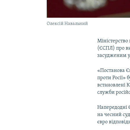
Олексій Навальний
Міністерство 
(ЄСПЛ) про в
засудженим у 
«Постанова Є
проти Росії» 
встановлені К
служби російс
Напередодні 
на чесний суд
євро відповід