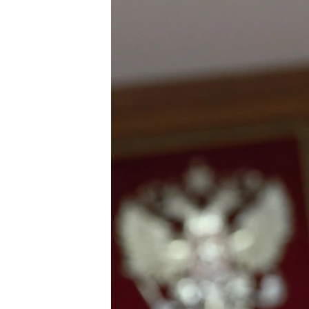
ВІДЕОУРОКИ «ELIFBE»
СВІДЧЕННЯ ОКУПАЦІЇ
УКРАЇНСЬКА ПРОБЛЕМА КРИМУ
ІНФОГРАФІКА