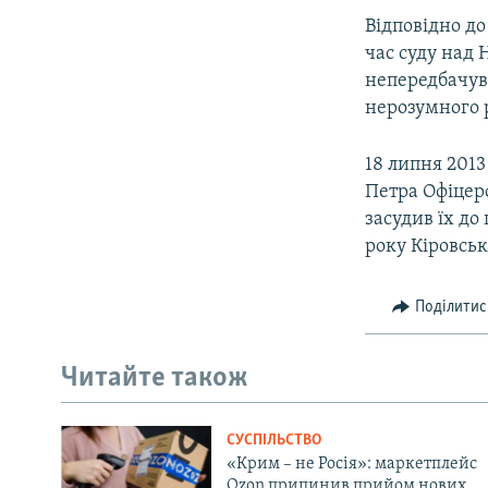
Відповідно д
час суду над 
непередбачув
нерозумного 
18 липня 2013
Петра Офіцеро
засудив їх до
року Кіровськ
Поділитис
Читайте також
СУСПІЛЬСТВО
«Крим – не Росія»: маркетплейс
Ozon припинив прийом нових