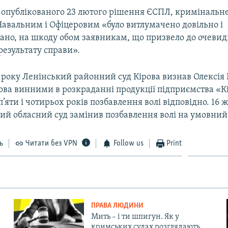
о опублікованого 23 лютого рішення ЄСПЛ, кримінальне
Навальним і Офіцеровим «було витлумачено довільно і
ано, на шкоду обом заявникам, що призвело до очеви
результату справи».
 року Ленінський районний суд Кірова визнав Олексія 
ва винними в розкраданні продукції підприємства «Кі
 п’яти і чотирьох років позбавлення волі відповідно. 16 
ий обласний суд замінив позбавлення волі на умовний
ь
Читати без VPN
Follow us
Print
ПРАВА ЛЮДИНИ
Мить – і ти шпигун. Як у
кримських судах розглядають