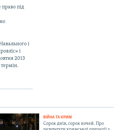
 право під
дно
Навального і
ровліс» і
жовтня 2013
 термін.
ВІЙНА ТА КРИМ
Сорок днів, сорок ночей. Про
результати кримської операції з