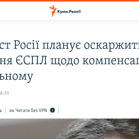
ст Росії планує оскаржит
ня ЄСПЛ щодо компенсац
ьному
18:39
ь
Читати без VPN