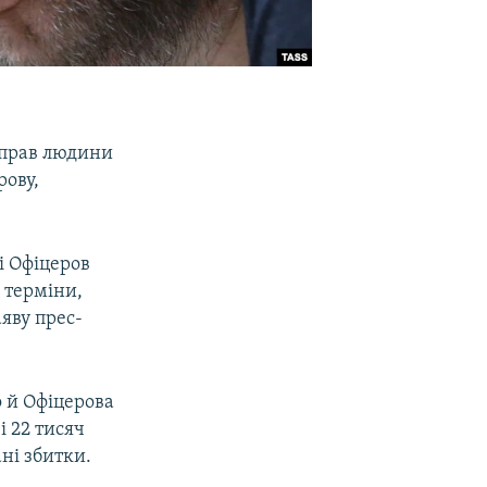
з прав людини
рову,
і Офіцеров
в терміни,
аяву прес-
 й Офіцерова
і 22 тисяч
ані збитки.