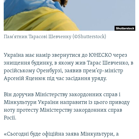
ВІДЕОУРОКИ «ELIFBE»
Русский
СВІДЧЕННЯ ОКУПАЦІЇ
Qırımtatar
УКРАЇНСЬКА ПРОБЛЕМА КРИМУ
Пам'ятник Тарасові Шевченку (©Shutterstock)
ДОЛУЧАЙСЯ!
ІНФОГРАФІКА
Україна має намір звернутися до ЮНЕСКО через
знищення будинку, в якому жив Тарас Шевченко, в
Усі сайти RFE/RL
російському Оренбурзі, заявив прем’єр-міністр
Арсеній Яценюк під час засідання уряду.
Він доручив Міністерству закордонних справ і
Мінкультури України направити із цього приводу
ноту протесту Міністерству закордонних справ
Росії.
«Сьогодні буде офіційна заява Мінкультури, а