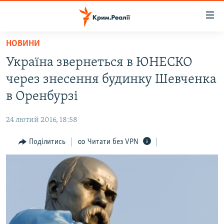
Доступність
посилання
Перейти
НОВИНИ
до
НОВИНИ
Україна звернеться в ЮНЕСКО
основного
ВОДА.КРИМ
матеріалу
через знесення будинку Шевченка
ВІДЕО ТА ФОТО
Перейти
в Оренбурзі
до
ПОЛІТИКА
основної
24 лютий 2016, 18:58
БЛОГИ
навігації
Перейти
Поділитись
Читати без VPN
ПОГЛЯД
до
ІНТЕРВ'Ю
пошуку
ВСЕ ЗА ДЕНЬ
СПЕЦПРОЕКТИ
ЯК ОБІЙТИ БЛОКУВАННЯ
ДЕПОРТАЦІЯ