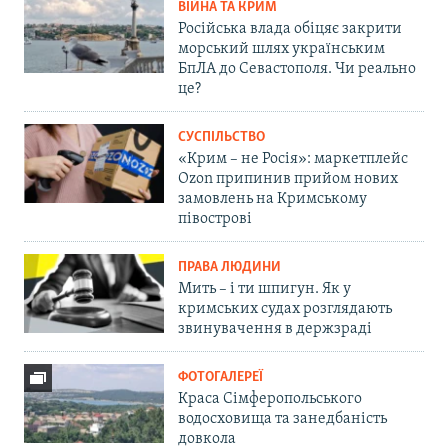
ВІЙНА ТА КРИМ
Російська влада обіцяє закрити
морський шлях українським
БпЛА до Севастополя. Чи реально
це?
СУСПІЛЬСТВО
«Крим – не Росія»: маркетплейс
Ozon припинив прийом нових
замовлень на Кримському
півострові
ПРАВА ЛЮДИНИ
Мить – і ти шпигун. Як у
кримських судах розглядають
звинувачення в держзраді
ФОТОГАЛЕРЕЇ
Краса Сімферопольського
водосховища та занедбаність
довкола