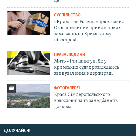
це?
СУСПІЛЬСТВО
«Крим – не Росія»: маркетплейс
Ozon припинив прийом нових
замовлень на Кримському
півострові
ПРАВА ЛЮДИНИ
Мить – і ти шпигун. Як у
кримських судах розглядають
звинувачення в держзраді
ФОТОГАЛЕРЕЇ
Краса Сімферопольського
водосховища та занедбаність
довкола
ДОЛУЧАЙСЯ!