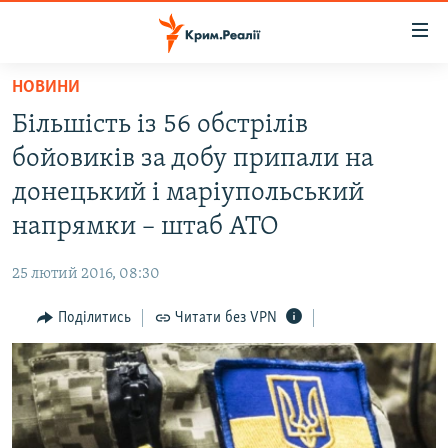
Доступність
посилання
Перейти
НОВИНИ
до
НОВИНИ
Більшість із 56 обстрілів
основного
ВОДА.КРИМ
матеріалу
бойовиків за добу припали на
ВІДЕО ТА ФОТО
Перейти
донецький і маріупольський
до
ПОЛІТИКА
напрямки – штаб АТО
основної
БЛОГИ
навігації
25 лютий 2016, 08:30
Перейти
ПОГЛЯД
до
Поділитись
Читати без VPN
ІНТЕРВ'Ю
пошуку
ВСЕ ЗА ДЕНЬ
СПЕЦПРОЕКТИ
ЯК ОБІЙТИ БЛОКУВАННЯ
ДЕПОРТАЦІЯ