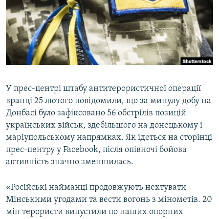
ВІДЕОУРОКИ «ELIFBE»
Русский
СВІДЧЕННЯ ОКУПАЦІЇ
Qırımtatar
УКРАЇНСЬКА ПРОБЛЕМА КРИМУ
ДОЛУЧАЙСЯ!
ІНФОГРАФІКА
У прес-центрі штабу антитерористичної операції
вранці 25 лютого повідомили, що за минулу добу на
Усі сайти RFE/RL
Донбасі було зафіксовано 56 обстрілів позицій
українських військ, здебільшого на донецькому і
маріупольському напрямках. Як ідеться на сторінці
прес-центру у Facebook, після опівночі бойова
активність значно зменшилась.
«Російські найманці продовжують нехтувати
Мінськими угодами та вести вогонь з мінометів. 20
мін терористи випустили по наших опорних