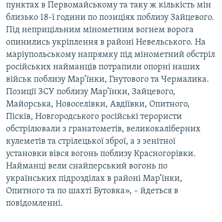
пунктах в Первомайському та таку ж кількість мін
близько 18-ї години по позиціях поблизу Зайцевого.
Під неприцільним мінометним вогнем ворога
опинились укріплення в районі Невельського. На
маріупольському напрямку під мінометний обстріл
російських найманців потрапили опорні наших
військ поблизу Мар’їнки, Гнутового та Чермалика.
Позиції ЗСУ поблизу Мар’їнки, Зайцевого,
Майорська, Новоселівки, Авдіївки, Опитного,
Пісків, Новгородського російські терористи
обстрілювали з гранатометів, великокаліберних
кулеметів та стрілецької зброї, а з зенітної
установки вівся вогонь поблизу Красногорівки.
Найманці вели снайперський вогонь по
українських підрозділах в районі Мар’їнки,
Опитного та по шахті Бутовка», – йдеться в
повідомленні.