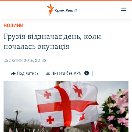
Доступність
посилання
Перейти
НОВИНИ
до
НОВИНИ
Грузія відзначає день, коли
основного
ВОДА.КРИМ
матеріалу
почалась окупація
ВІДЕО ТА ФОТО
Перейти
до
25 лютий 2016, 20:38
ПОЛІТИКА
основної
БЛОГИ
Поділитись
Читати без VPN
навігації
Перейти
ПОГЛЯД
до
ІНТЕРВ'Ю
пошуку
ВСЕ ЗА ДЕНЬ
СПЕЦПРОЕКТИ
ЯК ОБІЙТИ БЛОКУВАННЯ
ДЕПОРТАЦІЯ