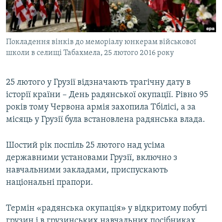
ВІДЕОУРОКИ «ELIFBE»
Русский
СВІДЧЕННЯ ОКУПАЦІЇ
Qırımtatar
Покладення вінків до меморіалу юнкерам військової
УКРАЇНСЬКА ПРОБЛЕМА КРИМУ
школи в селищі Табахмела, 25 лютого 2016 року
ДОЛУЧАЙСЯ!
ІНФОГРАФІКА
25 лютого у Грузії відзначають трагічну дату в
історії країни – День радянської окупації. Рівно 95
років тому Червона армія захопила Тбілісі, а за
Усі сайти RFE/RL
місяць у Грузії була встановлена радянська влада.
Шостий рік поспіль 25 лютого над усіма
державними установами Грузії, включно з
навчальними закладами, приспускають
національні прапори.
Термін «радянська окупація» у відкритому побуті
грузин і в грузинських навчальних посібниках