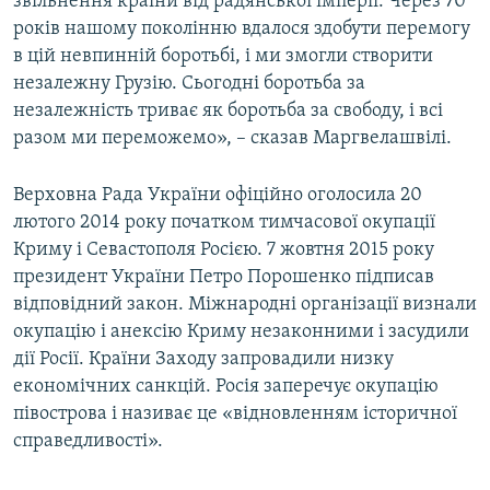
звільнення країни від радянської імперії. Через 70
років нашому поколінню вдалося здобути перемогу
в цій невпинній боротьбі, і ми змогли створити
незалежну Грузію. Сьогодні боротьба за
незалежність триває як боротьба за свободу, і всі
разом ми переможемо», – сказав Маргвелашвілі.
Верховна Рада України офіційно оголосила 20
лютого 2014 року початком тимчасової окупації
Криму і Севастополя Росією. 7 жовтня 2015 року
президент України Петро Порошенко підписав
відповідний закон. Міжнародні організації визнали
окупацію і анексію Криму незаконними і засудили
дії Росії. Країни Заходу запровадили низку
економічних санкцій. Росія заперечує окупацію
півострова і називає це «відновленням історичної
справедливості».