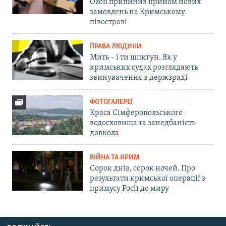
Ozon припинив прийом нових
замовлень на Кримському
півострові
ПРАВА ЛЮДИНИ
Мить – і ти шпигун. Як у
кримських судах розглядають
звинувачення в держзраді
ФОТОГАЛЕРЕЇ
Краса Сімферопольського
водосховища та занедбаність
довкола
ВІЙНА ТА КРИМ
Сорок днів, сорок ночей. Про
результати кримської операції з
примусу Росії до миру