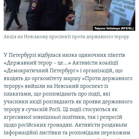
ВІДЕОУРОКИ «ELIFBE»
Русский
СВІДЧЕННЯ ОКУПАЦІЇ
Qırımtatar
УКРАЇНСЬКА ПРОБЛЕМА КРИМУ
Акція на Невському проспекті проти державного терору
ДОЛУЧАЙСЯ!
ІНФОГРАФІКА
У Петербурзі відбулася низка одиночних пікетів
«Державний терор – це...» Активісти коаліції
Усі сайти RFE/RL
«Демократичний Петербург» і організацій, що
входять до оргкомітету маршу «Проти державного
терору» вийшли на Невський проспект із
плакатами, що розповідають про події, які
учасники акції розглядають як прояви державного
терору в сучасній Росії. Ці події стосуються як
агресивної зовнішньої політики, так і репресій
щодо російських громадян. Активісти роздавали
інформаційні листівки та розповідали перехожим