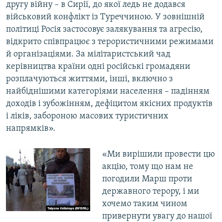
другу війну – в Сирії, до якої ледь не додався
військовий конфлікт із Туреччиною. У зовнішній
політиці Росія застосовує залякування та агресію,
відкрито співпрацює з терористичними режимами
й організаціями. За мілітаристський чад
керівництва країни одні російські громадяни
розплачуються життями, інші, включно з
найбіднішими категоріями населення – падінням
доходів і зубожінням, дефіцитом якісних продуктів
і ліків, забороною масових туристичних
напрямків».
«Ми вирішили провести цю
акцію, тому що нам не
погодили Марш проти
державного терору, і ми
хочемо таким чином
привернути увагу до нашої