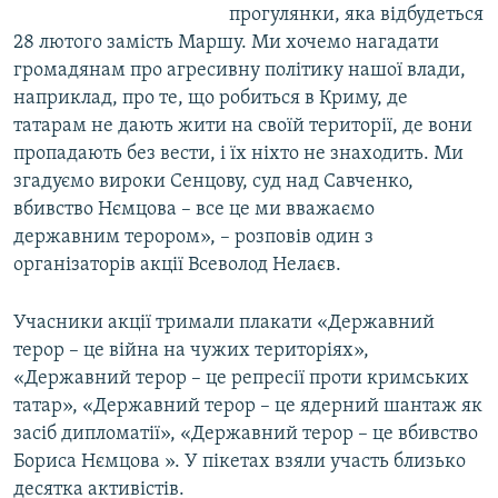
прогулянки, яка відбудеться
28 лютого замість Маршу. Ми хочемо нагадати
громадянам про агресивну політику нашої влади,
наприклад, про те, що робиться в Криму, де
татарам не дають жити на своїй території, де вони
пропадають без вести, і їх ніхто не знаходить. Ми
згадуємо вироки Сенцову, суд над Савченко,
вбивство Нємцова – все це ми вважаємо
державним терором», – розповів один з
організаторів акції Всеволод Нелаєв.
Учасники акції тримали плакати «Державний
терор – це війна на чужих територіях»,
«Державний терор – це репресії проти кримських
татар», «Державний терор – це ядерний шантаж як
засіб дипломатії», «Державний терор – це вбивство
Бориса Нємцова ». У пікетах взяли участь близько
десятка активістів.