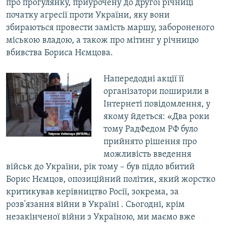
про прогулянку, приурочену до другої річниці
початку агресії проти України, яку вони
збираються провести замість маршу, забороненого
міською владою, а також про мітинг у річницю
вбивства Бориса Нємцова.
Напередодні акції її
організатори поширили в
Інтернеті повідомлення, у
якому йдеться: «Два роки
тому РадФедом РФ було
прийнято рішення про
можливість введення
військ до України, рік тому – був підло вбитий
Борис Нємцов, опозиційний політик, який жорстко
критикував керівництво Росії, зокрема, за
розв'язання війни в Україні . Сьогодні, крім
незакінченої війни з Україною, ми маємо вже