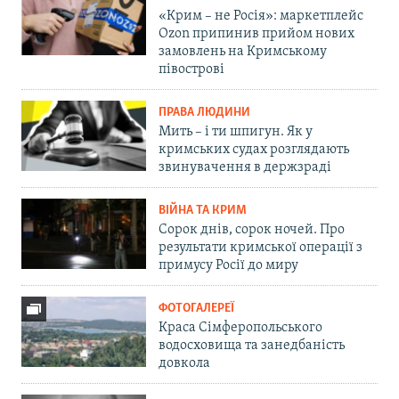
«Крим – не Росія»: маркетплейс
Ozon припинив прийом нових
замовлень на Кримському
півострові
ПРАВА ЛЮДИНИ
Мить – і ти шпигун. Як у
кримських судах розглядають
звинувачення в держзраді
ВІЙНА ТА КРИМ
Сорок днів, сорок ночей. Про
результати кримської операції з
примусу Росії до миру
ФОТОГАЛЕРЕЇ
Краса Сімферопольського
водосховища та занедбаність
довкола