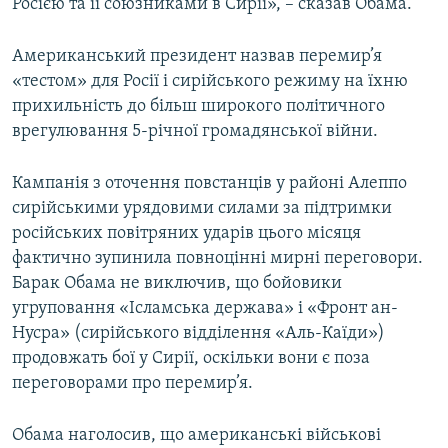
Росією та її союзниками в Сирії», – сказав Обама.
Американський президент назвав перемир’я
«тестом» для Росії і сирійського режиму на їхню
прихильність до більш широкого політичного
врегулювання 5-річної громадянської війни.
Кампанія з оточення повстанців у районі Алеппо
сирійськими урядовими силами за підтримки
російських повітряних ударів цього місяця
фактично зупинила повноцінні мирні переговори.
Барак Обама не виключив, що бойовики
угруповання «Ісламська держава» і «Фронт ан-
Нусра» (сирійського відділення «Аль-Каїди»)
продовжать бої у Сирії, оскільки вони є поза
переговорами про перемир’я.
Обама наголосив, що американські військові