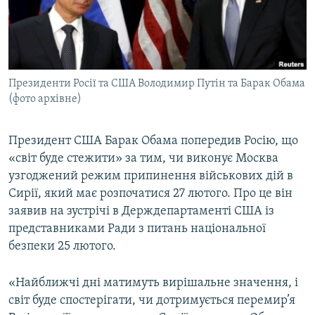
ВІДЕОУРОКИ «ELIFBE»
Русский
СВІДЧЕННЯ ОКУПАЦІЇ
Qırımtatar
УКРАЇНСЬКА ПРОБЛЕМА КРИМУ
Президенти Росії та США Володимир Путін та Барак Обама
ДОЛУЧАЙСЯ!
ІНФОГРАФІКА
(фото архівне)
Президент США Барак Обама попередив Росію, що
Усі сайти RFE/RL
«світ буде стежити» за тим, чи виконує Москва
узгоджений режим припинення військових дій в
Сирії, який має розпочатися 27 лютого. Про це він
заявив на зустрічі в Держдепартаменті США із
представниками Ради з питань національної
безпеки 25 лютого.
«Найближчі дні матимуть вирішальне значення, і
світ буде спостерігати, чи дотримується перемир’я