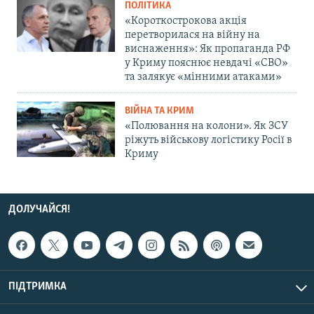
ПОЛІТИКА
«Короткострокова акція
перетворилася на війну на
виснаження»: Як пропаганда РФ
у Криму пояснює невдачі «СВО»
та залякує «мінними атаками»
ВІЙНА ТА КРИМ
«Полювання на колони». Як ЗСУ
ріжуть військову логістику Росії в
Криму
ДОЛУЧАЙСЯ!
ПІДТРИМКА