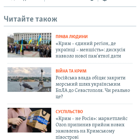
Читайте також
ПРАВА ЛЮДИНИ
«Крим – єдиний регіон, де
українці – меншість»: дискусія
навколо нової пам'ятної дати
ВІЙНА ТА КРИМ
Російська влада обіцяє закрити
морський шлях українським
БпЛА до Севастополя. Чи реально
це?
СУСПІЛЬСТВО
«Крим – не Росія»: маркетплейс
Ozon припинив прийом нових
замовлень на Кримському
півострові