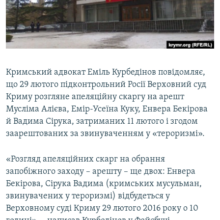
ВІДЕОУРОКИ «ELIFBE»
Русский
СВІДЧЕННЯ ОКУПАЦІЇ
Qırımtatar
УКРАЇНСЬКА ПРОБЛЕМА КРИМУ
ДОЛУЧАЙСЯ!
ІНФОГРАФІКА
Кримський адвокат Еміль Курбедінов повідомляє,
що 29 лютого підконтрольний Росії Верховний суд
Криму розгляне апеляційну скаргу на арешт
Усі сайти RFE/RL
Мусліма Алієва, Емір-Усеїна Куку, Енвера Бекірова
й Вадима Сірука, затриманих 11 лютого і згодом
заарештованих за звинуваченням у «тероризмі».
«Розгляд апеляційних скарг на обрання
запобіжного заходу – арешту – ще двох: Енвера
Бекірова, Сірука Вадима (кримських мусульман,
звинувачених у тероризмі) відбудеться у
Верховному суді Криму 29 лютого 2016 року о 10