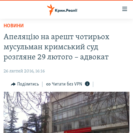
Доступність
посилання
Перейти
НОВИНИ
до
НОВИНИ
Апеляцію на арешт чотирьох
основного
ВОДА.КРИМ
матеріалу
мусульман кримський суд
ВІДЕО ТА ФОТО
Перейти
розгляне 29 лютого – адвокат
до
ПОЛІТИКА
основної
26 лютий 2016, 16:16
БЛОГИ
навігації
Перейти
Поділитись
Читати без VPN
ПОГЛЯД
до
ІНТЕРВ'Ю
пошуку
ВСЕ ЗА ДЕНЬ
СПЕЦПРОЕКТИ
ЯК ОБІЙТИ БЛОКУВАННЯ
ДЕПОРТАЦІЯ