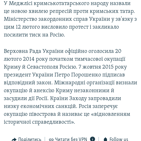
У Меджлісі кримськотатарського народу назвали
це новою хвилею репресій проти кримських татар.
Міністерство закордонних справ України у зв'язку з
цим 12 лютого висловило протест і закликало
посилити тиск на Росію.
Верховна Рада України офіційно оголосила 20
лютого 2014 року початком тимчасової окупації
Криму й Севастополя Росією. 7 жовтня 2015 року
президент України Петро Порошенко підписав
відповідний закон. Міжнародні організації визнали
окупацію й анексію Криму незаконними й
засудили дії Росії. Країни Заходу запровадили
низку економічних санкцій. Росія заперечує
окупацію півострова й називає це «відновленням
історичної справедливості».
Поділитись
Читати без VPN
Follow us