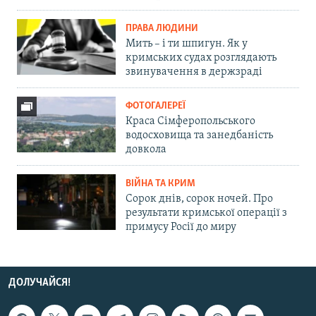
ПРАВА ЛЮДИНИ
Мить – і ти шпигун. Як у
кримських судах розглядають
звинувачення в держзраді
ФОТОГАЛЕРЕЇ
Краса Сімферопольського
водосховища та занедбаність
довкола
ВІЙНА ТА КРИМ
Сорок днів, сорок ночей. Про
результати кримської операції з
примусу Росії до миру
ДОЛУЧАЙСЯ!