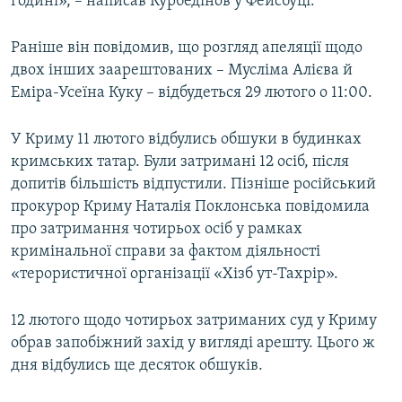
годині», – написав Курбедінов у Фейсбуці.
Раніше він повідомив, що розгляд апеляції щодо
двох інших заарештованих – Мусліма Алієва й
Еміра-Усеїна Куку – відбудеться 29 лютого о 11:00.
У Криму 11 лютого відбулись обшуки в будинках
кримських татар. Були затримані 12 осіб, після
допитів більшість відпустили. Пізніше російський
прокурор Криму Наталія Поклонська повідомила
про затримання чотирьох осіб у рамках
кримінальної справи за фактом діяльності
«терористичної організації «Хізб ут-Тахрір».
12 лютого щодо чотирьох затриманих суд у Криму
обрав запобіжний захід у вигляді арешту. Цього ж
дня відбулись ще десяток обшуків.