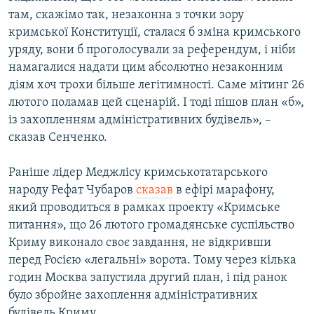
там, скажімо так, незаконна з точки зору
кримської Конституції, сталася б зміна кримського
уряду, вони б проголосували за референдум, і ніби
намагалися надати цим абсолютно незаконним
діям хоч трохи більше легітимності. Саме мітинг 26
лютого поламав цей сценарій. І тоді пішов план «б»,
із захопленням адміністративних будівель», –
сказав Сенченко.
Раніше лідер Меджлісу кримськотатарського
народу Рефат Чубаров
сказав
в ефірі марафону,
який проводиться в рамках проекту «Кримське
питання», що 26 лютого громадянське суспільство
Криму виконало своє завдання, не відкривши
перед Росією «легальні» ворота. Тому через кілька
годин Москва запустила другий план, і під ранок
було збройне захоплення адміністративних
будівель Криму.