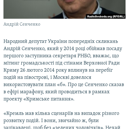
ВІДЕОУРОКИ «ELIFBE»
Русский
СВІДЧЕННЯ ОКУПАЦІЇ
Qırımtatar
Андрій Сенченко
УКРАЇНСЬКА ПРОБЛЕМА КРИМУ
ДОЛУЧАЙСЯ!
ІНФОГРАФІКА
Народний депутат України попередніх скликань
Андрій Сенченко, який у 2014 році обіймав посаду
першого заступника секретаря РНБО, вважає, що
Усі сайти RFE/RL
мітинг громадськості під стінами Верховної Ради
Криму 26 лютого 2014 року вплинув на перебіг
подій на півострові, і Москві довелося
використовувати план «б». Про це Сенченко сказав
в ефірі марафону, який проводиться в рамках
проекту «Кримське питання».
«Кремль мав кілька сценаріїв на випадок різного
розвитку подій. І вони, звичайно ж, були
зацікавлені, щоб без «зелених чоловічків». Нехай