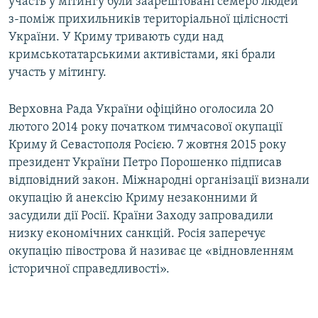
участь у мітингу були заарештовані семеро людей
з-поміж прихильників територіальної цілісності
України. У Криму тривають суди над
кримськотатарськими активістами, які брали
участь у мітингу.
Верховна Рада України офіційно оголосила 20
лютого 2014 року початком тимчасової окупації
Криму й Севастополя Росією. 7 жовтня 2015 року
президент України Петро Порошенко підписав
відповідний закон. Міжнародні організації визнали
окупацію й анексію Криму незаконними й
засудили дії Росії. Країни Заходу запровадили
низку економічних санкцій. Росія заперечує
окупацію півострова й називає це «відновленням
історичної справедливості».