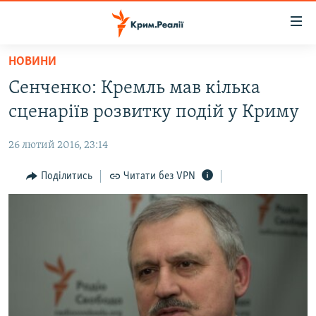
Доступність
посилання
Перейти
НОВИНИ
до
НОВИНИ
Сенченко: Кремль мав кілька
основного
ВОДА.КРИМ
матеріалу
сценаріїв розвитку подій у Криму
ВІДЕО ТА ФОТО
Перейти
до
26 лютий 2016, 23:14
ПОЛІТИКА
основної
БЛОГИ
Поділитись
Читати без VPN
навігації
Перейти
ПОГЛЯД
до
ІНТЕРВ'Ю
пошуку
ВСЕ ЗА ДЕНЬ
СПЕЦПРОЕКТИ
ЯК ОБІЙТИ БЛОКУВАННЯ
ДЕПОРТАЦІЯ