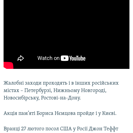
Жалобні заходи проходять і в інших російських
містах – Петербурзі, Нижньому Новгороді,
Новосибірську, Ростові-на-Дону.
Акція пам’яті Бориса Нємцова пройде і у Києві.
Вранці 27 лютого посол США у Росії Джон Теффт