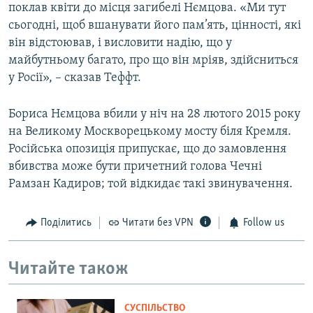
поклав квіти до місця загибелі Нємцова. «Ми тут
сьогодні, щоб вшанувати його пам’ять, цінності, які
він відстоював, і висловити надію, що у
майбутньому багато, про що він мріяв, здійсниться
у Росії», – сказав Теффт.
Бориса Нємцова вбили у ніч на 28 лютого 2015 року
на Великому Москворецькому мосту біля Кремля.
Російська опозиція припускає, що до замовлення
вбивства може бути причетний голова Чечні
Рамзан Кадиров; той відкидає такі звинувачення.
Поділитись
Читати без VPN
Follow us
Читайте також
СУСПІЛЬСТВО