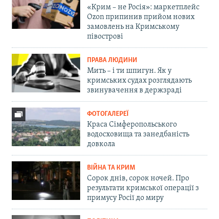
«Крим – не Росія»: маркетплейс
Ozon припинив прийом нових
замовлень на Кримському
півострові
ПРАВА ЛЮДИНИ
Мить – і ти шпигун. Як у
кримських судах розглядають
звинувачення в держзраді
ФОТОГАЛЕРЕЇ
Краса Сімферопольського
водосховища та занедбаність
довкола
ВІЙНА ТА КРИМ
Сорок днів, сорок ночей. Про
результати кримської операції з
примусу Росії до миру