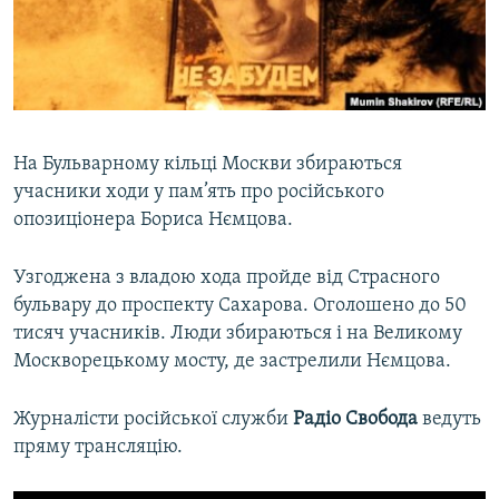
ВІДЕОУРОКИ «ELIFBE»
Русский
СВІДЧЕННЯ ОКУПАЦІЇ
Qırımtatar
УКРАЇНСЬКА ПРОБЛЕМА КРИМУ
ДОЛУЧАЙСЯ!
ІНФОГРАФІКА
На Бульварному кільці Москви збираються
учасники ходи у пам’ять про російського
опозиціонера Бориса Нємцова.
Усі сайти RFE/RL
Узгоджена з владою хода пройде від Страсного
бульвару до проспекту Сахарова. Оголошено до 50
тисяч учасників. Люди збираються і на Великому
Москворецькому мосту, де застрелили Нємцова.
Журналісти російської служби
Радіо Свобода
ведуть
пряму трансляцію.