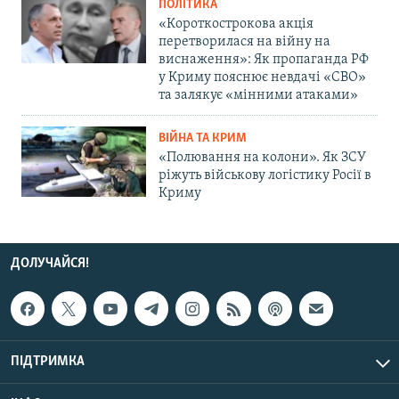
ПОЛІТИКА
«Короткострокова акція
перетворилася на війну на
виснаження»: Як пропаганда РФ
у Криму пояснює невдачі «СВО»
та залякує «мінними атаками»
ВІЙНА ТА КРИМ
«Полювання на колони». Як ЗСУ
ріжуть військову логістику Росії в
Криму
ДОЛУЧАЙСЯ!
ПІДТРИМКА