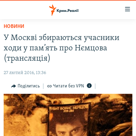
Доступність
посилання
Перейти
НОВИНИ
до
НОВИНИ
У Москві збираються учасники
основного
ВОДА.КРИМ
матеріалу
ходи у пам’ять про Нємцова
ВІДЕО ТА ФОТО
Перейти
(трансляція)
до
ПОЛІТИКА
основної
27 лютий 2016, 13:36
БЛОГИ
навігації
Перейти
Поділитись
Читати без VPN
ПОГЛЯД
до
ІНТЕРВ'Ю
пошуку
ВСЕ ЗА ДЕНЬ
СПЕЦПРОЕКТИ
ЯК ОБІЙТИ БЛОКУВАННЯ
ДЕПОРТАЦІЯ