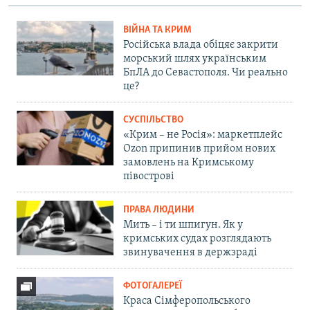
ВІЙНА ТА КРИМ
Російська влада обіцяє закрити
морський шлях українським
БпЛА до Севастополя. Чи реально
це?
СУСПІЛЬСТВО
«Крим – не Росія»: маркетплейс
Ozon припинив прийом нових
замовлень на Кримському
півострові
ПРАВА ЛЮДИНИ
Мить – і ти шпигун. Як у
кримських судах розглядають
звинувачення в держзраді
ФОТОГАЛЕРЕЇ
Краса Сімферопольського