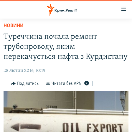
Доступність
посилання
Перейти
НОВИНИ
до
НОВИНИ
Туреччина почала ремонт
основного
ВОДА.КРИМ
матеріалу
трубопроводу, яким
ВІДЕО ТА ФОТО
Перейти
перекачується нафта з Курдистану
до
ПОЛІТИКА
основної
28 лютий 2016, 10:19
БЛОГИ
навігації
Перейти
Поділитись
Читати без VPN
ПОГЛЯД
до
ІНТЕРВ'Ю
пошуку
ВСЕ ЗА ДЕНЬ
СПЕЦПРОЕКТИ
ЯК ОБІЙТИ БЛОКУВАННЯ
ДЕПОРТАЦІЯ