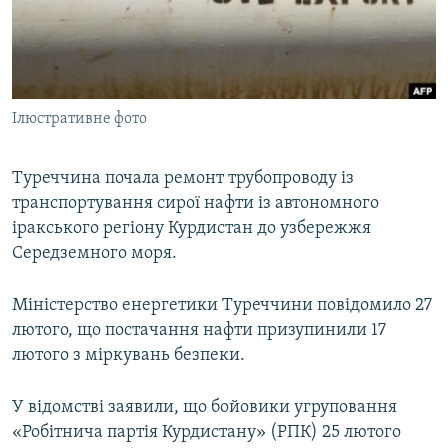
ВІДЕОУРОКИ «ELIFBE»
Русский
СВІДЧЕННЯ ОКУПАЦІЇ
Qırımtatar
УКРАЇНСЬКА ПРОБЛЕМА КРИМУ
Ілюстративне фото
ДОЛУЧАЙСЯ!
ІНФОГРАФІКА
Туреччина почала ремонт трубопроводу із
транспортування сирої нафти із автономного
Усі сайти RFE/RL
іракського регіону Курдистан до узбережжя
Середземного моря.
Міністерство енергетики Туреччини повідомило 27
лютого, що постачання нафти призупинили 17
лютого з міркувань безпеки.
У відомстві заявили, що бойовики угруповання
«Робітнича партія Курдистану» (РПК) 25 лютого