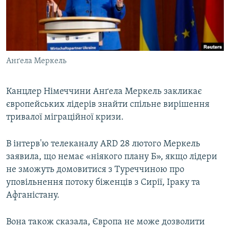
ВІДЕОУРОКИ «ELIFBE»
Русский
СВІДЧЕННЯ ОКУПАЦІЇ
Qırımtatar
УКРАЇНСЬКА ПРОБЛЕМА КРИМУ
Анґела Меркель
ДОЛУЧАЙСЯ!
ІНФОГРАФІКА
Канцлер Німеччини Анґела Меркель закликає
європейських лідерів знайти спільне вирішення
Усі сайти RFE/RL
тривалої міграційної кризи.
В інтерв'ю телеканалу ARD 28 лютого Меркель
заявила, що немає «ніякого плану Б», якщо лідери
не зможуть домовитися з Туреччиною про
уповільнення потоку біженців з Сирії, Іраку та
Афганістану.
Вона також сказала, Європа не може дозволити