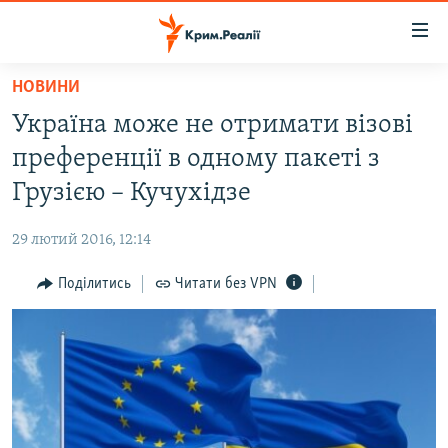
Доступність
посилання
Перейти
НОВИНИ
до
НОВИНИ
Україна може не отримати візові
основного
ВОДА.КРИМ
матеріалу
преференції в одному пакеті з
ВІДЕО ТА ФОТО
Перейти
Грузією – Кучухідзе
до
ПОЛІТИКА
основної
29 лютий 2016, 12:14
БЛОГИ
навігації
Перейти
Поділитись
Читати без VPN
ПОГЛЯД
до
ІНТЕРВ'Ю
пошуку
ВСЕ ЗА ДЕНЬ
СПЕЦПРОЕКТИ
ЯК ОБІЙТИ БЛОКУВАННЯ
ДЕПОРТАЦІЯ