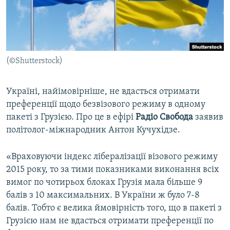
ВІДЕОУРОКИ «ELIFBE»
Русский
СВІДЧЕННЯ ОКУПАЦІЇ
Qırımtatar
УКРАЇНСЬКА ПРОБЛЕМА КРИМУ
(©Shutterstock)
ДОЛУЧАЙСЯ!
ІНФОГРАФІКА
Україні, найімовірніше, не вдасться отримати
преференції щодо безвізового режиму в одному
Усі сайти RFE/RL
пакеті з Грузією. Про це в ефірі
Радіо Свобода
заявив
політолог-міжнародник Антон Кучухідзе.
«Враховуючи індекс лібералізації візового режиму
2015 року, то за тими показниками виконання всіх
вимог по чотирьох блоках Грузія мала більше 9
балів з 10 максимальних. В України ж було 7-8
балів. Тобто є велика ймовірність того, що в пакеті з
Грузією нам не вдасться отримати преференції по