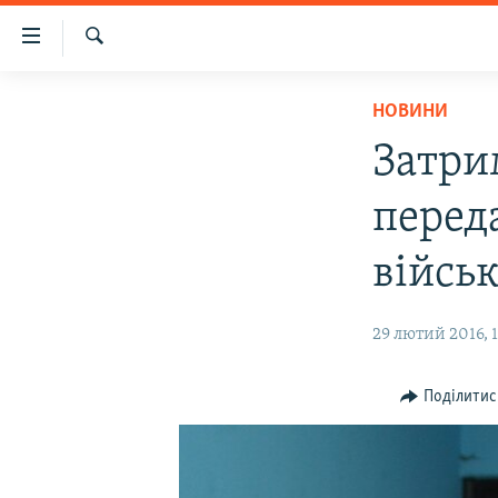
Доступність
посилання
Шукати
Перейти
НОВИНИ
НОВИНИ
до
ВОДА.КРИМ
основного
Затри
матеріалу
ВІДЕО ТА ФОТО
Перейти
перед
ПОЛІТИКА
до
основної
БЛОГИ
війсь
навігації
ПОГЛЯД
Перейти
29 лютий 2016, 
до
ІНТЕРВ'Ю
пошуку
ВСЕ ЗА ДЕНЬ
Поділитис
СПЕЦПРОЕКТИ
ЯК ОБІЙТИ БЛОКУВАННЯ
ДЕПОРТАЦІЯ