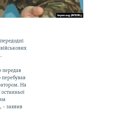
апередодні
 військових
.
 передав
о перебував
уратором. На
ї останньої
вим
, – заявив
е