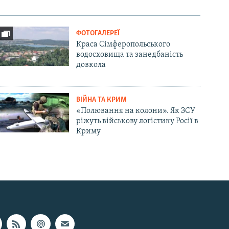
ФОТОГАЛЕРЕЇ
Краса Сімферопольського
водосховища та занедбаність
довкола
ВІЙНА ТА КРИМ
«Полювання на колони». Як ЗСУ
ріжуть військову логістику Росії в
Криму