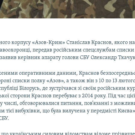
ного корпусу «Азов-Крим» Станіслав Краснов, якого н
авоохоронці, передав російським спецслужбам списки
 заявив керівник апарату голови СБУ Олександр Ткачук
женими оперативними даними, Краснов безпосередньо
ороні списки полку «Азов», а також він з 10 по 13 лютог
спубліці Білорусь, де зустрічався зі своїм російським к
ької сторони Краснов перебуває з 2014 року. Під час ціє
ому числі, обговорювалися питання, пов’язанні з можли
 тієї вибухівки, що була вилучена у передмісті Києва»
СБУ.
, що українським силовим відомствам відоме прізвищ