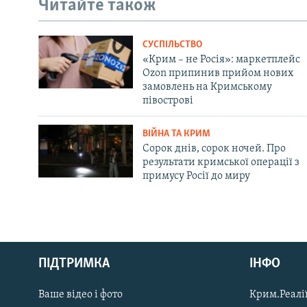
Читайте також
СУСПІЛЬСТВО
«Крим – не Росія»: маркетплейс
Ozon припинив прийом нових
замовлень на Кримському
півострові
ВІЙНА ТА КРИМ
Сорок днів, сорок ночей. Про
результати кримської операції з
примусу Росії до миру
Русский
ПІДТРИМКА
ІНФО
Qırımtatar
Ваше відео і фото
Крим.Реалії
ДОЛУЧАЙСЯ!