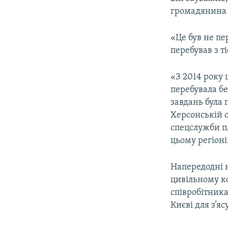
громадянина Р
«Це був не пе
перебував з т
«З 2014 року ц
перебувала бе
завдань була 
Херсонській о
спецслужби пл
цьому регіоні
Напередодні 
цивільному к
співробітника
Києві для з’я