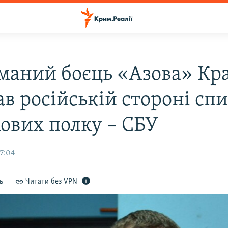
маний боєць «Азова» Кр
ав російській стороні сп
кових полку – СБУ
17:04
ь
Читати без VPN