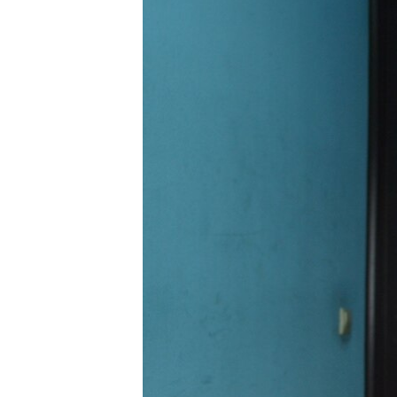
ВІДЕОУРОКИ «ELIFBE»
СВІДЧЕННЯ ОКУПАЦІЇ
УКРАЇНСЬКА ПРОБЛЕМА КРИМУ
ІНФОГРАФІКА