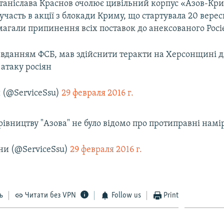
аніслава Краснов очолює цивільний корпус «Азов-Кри
участь в акції з блокади Криму, що стартувала 20 верес
магали припинення всіх поставок до анексованого Рос
авданням ФСБ, мав здійснити теракти на Херсонщині д
атаку росіян
 (@ServiceSsu)
29 февраля 2016 г.
рівництву "Азова" не було відомо про протиправні нам
ни (@ServiceSsu)
29 февраля 2016 г.
ь
Читати без VPN
Follow us
Print