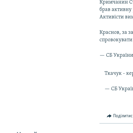
Кримчанин Ст
брав активну 
Активісти ви
Краснов, за з
спровокувати 
— СБ України
Ткачук - ке
— СБ Украї
Поділитис