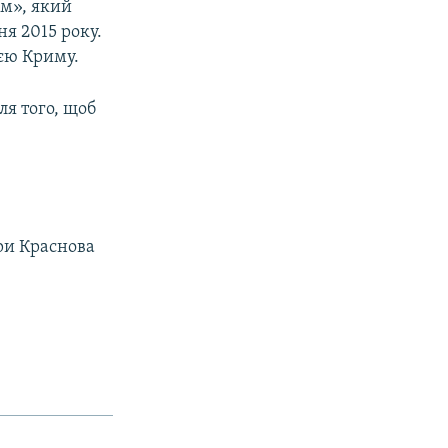
м», який
ня 2015 року.
ією Криму.
ля того, щоб
іри Краснова