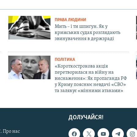
ПРАВА ЛЮДИНИ
Мить – і ти шпигун. Як у
кримських судах розглядають
звинувачення в держзраді
ПОЛІТИКА
«Короткострокова акція
перетворилася на війну на
виснаження»: Як пропаганда РФ
у Криму пояснює невдачі «СВО»
та залякує «мінними атаками»
ДОЛУЧАЙСЯ!
. Про нас