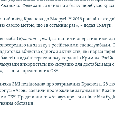
осійської Федерації, з яким на зв’язку перебуває Крас
рший виїзд Краснова до Білорусі. У 2015 році він вже дв
ією самою метою, що і в останній раз», – додав Ткачук.
я особа (
Краснов – ред.
), за нашими оперативними да
зпосередньо на зв'язку з російськими спецслужбами. 
підготовка вбивства одного з активістів, які наразі пер
бласті на адміністративному кордоні з Кримом. Російс
анували використати цю ситуацію для дестабілізації 
», – заявив представник СБУ.
низка ЗМІ повідомила про затримання Краснова. 28 лю
орпусі «Азов» заявили про можливе затримання Красн
ми СБУ. Представники «Азову» провели пікет біля буді
сування обставин.