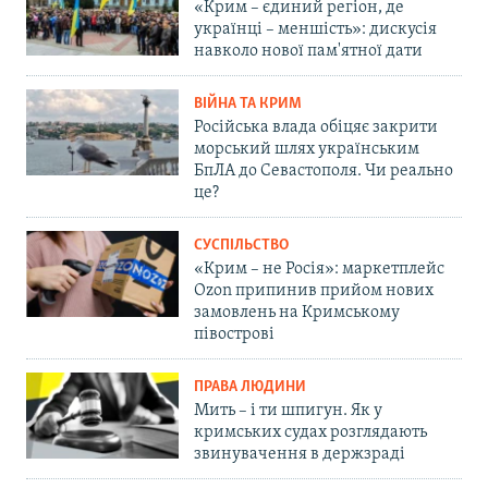
«Крим – єдиний регіон, де
українці – меншість»: дискусія
навколо нової пам'ятної дати
ВІЙНА ТА КРИМ
Російська влада обіцяє закрити
морський шлях українським
БпЛА до Севастополя. Чи реально
це?
СУСПІЛЬСТВО
«Крим – не Росія»: маркетплейс
Ozon припинив прийом нових
замовлень на Кримському
півострові
ПРАВА ЛЮДИНИ
Мить – і ти шпигун. Як у
кримських судах розглядають
звинувачення в держзраді