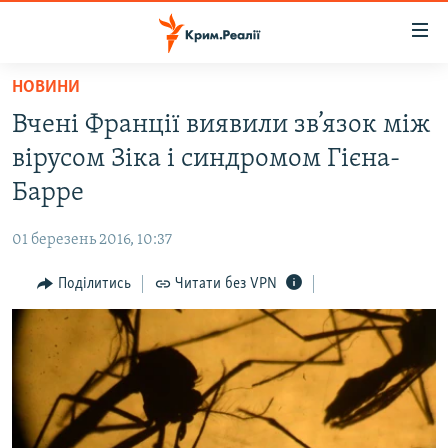
Доступність
посилання
Перейти
НОВИНИ
до
НОВИНИ
Вчені Франції виявили зв’язок між
основного
ВОДА.КРИМ
матеріалу
вірусом Зіка і синдромом Гієна-
ВІДЕО ТА ФОТО
Перейти
Барре
до
ПОЛІТИКА
основної
01 березень 2016, 10:37
БЛОГИ
навігації
Перейти
Поділитись
Читати без VPN
ПОГЛЯД
до
ІНТЕРВ'Ю
пошуку
ВСЕ ЗА ДЕНЬ
СПЕЦПРОЕКТИ
ЯК ОБІЙТИ БЛОКУВАННЯ
ДЕПОРТАЦІЯ