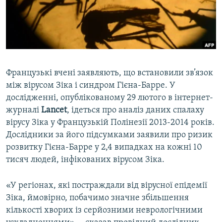
ВІДЕОУРОКИ «ELIFBE»
Русский
СВІДЧЕННЯ ОКУПАЦІЇ
Qırımtatar
УКРАЇНСЬКА ПРОБЛЕМА КРИМУ
ДОЛУЧАЙСЯ!
ІНФОГРАФІКА
Французькі вчені заявляють, що встановили зв’язок
між вірусом Зіка і синдром Гієна-Барре. У
дослідженні, опублікованому 29 лютого в інтернет-
Усі сайти RFE/RL
журналі
Lancet
, ідеться про аналіз даних спалаху
вірусу Зіка у Французькій Полінезії 2013-2014 років.
Дослідники за його підсумками заявили про ризик
розвитку Гієна-Барре у 2,4 випадках на кожні 10
тисяч людей, інфікованих вірусом Зіка.
«У регіонах, які постраждали від вірусної епідемії
Зіка, ймовірно, побачимо значне збільшення
кількості хворих із серйозними неврологічними