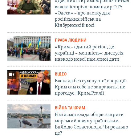
«Для них із Кримом розпочнеться
важка історія»: командир ОТУ
«Одеса» – про пастку для
російських військ на
Кінбурнській косі
ПРАВА ЛЮДИНИ
«Крим – єдиний регіон, де
українці – меншість»: дискусія
навколо нової пам'ятної дати
ВІДЕО
Блокада без сухопутної операції:
Крим сам себе не заправить і не
прогодує | Крим.Реалії
ВІЙНА ТА КРИМ
Російська влада обіцяє закрити
морський шлях українським
БпЛА до Севастополя. Чи реально
це?