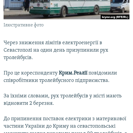
ВІДЕОУРОКИ «ELIFBE»
Русский
СВІДЧЕННЯ ОКУПАЦІЇ
Qırımtatar
Ілюстративне фото
УКРАЇНСЬКА ПРОБЛЕМА КРИМУ
ДОЛУЧАЙСЯ!
ІНФОГРАФІКА
Через зниження лімітів електроенергії в
Севастополі на один день призупинили рух
тролейбусів.
Усі сайти RFE/RL
Про це кореспонденту
Крим.Реалії
повідомили
співробітники тролейбусного підприємства.
За їхніми словами, рух тролейбусів у місті мають
відновити 2 березня.
До припинення поставок електрики з материкової
частини України до Криму на севастопольські