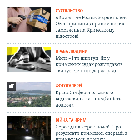
СУСПІЛЬСТВО
«Крим – не Росія»: маркетплейс
Ozon припинив прийом нових
замовлень на Кримському
півострові
ПРАВА ЛЮДИНИ
Мить – і ти шпигун. Як у
кримських судах розглядають
звинувачення в держзраді
ФОТОГАЛЕРЕЇ
Краса Сімферопольського
водосховища та занедбаність
довкола
ВІЙНА ТА КРИМ
Сорок днів, сорок ночей. Про
результати кримської операції з
примусу Росії до миру