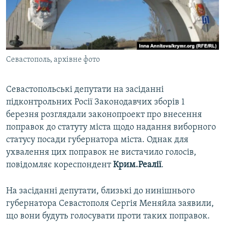
ВІДЕОУРОКИ «ELIFBE»
Русский
СВІДЧЕННЯ ОКУПАЦІЇ
Qırımtatar
УКРАЇНСЬКА ПРОБЛЕМА КРИМУ
Севастополь, архівне фото
ДОЛУЧАЙСЯ!
ІНФОГРАФІКА
Севастопольські депутати на засіданні
підконтрольних Росії Законодавчих зборів 1
Усі сайти RFE/RL
березня розглядали законопроект про внесення
поправок до статуту міста щодо надання виборного
статусу посади губернатора міста. Однак для
ухвалення цих поправок не вистачило голосів,
повідомляє кореспондент
Крим.Реалії
.
На засіданні депутати, близькі до нинішнього
губернатора Севастополя Сергія Меняйла заявили,
що вони будуть голосувати проти таких поправок.