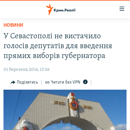
Доступність
посилання
Перейти
НОВИНИ
до
НОВИНИ
У Севастополі не вистачило
основного
ВОДА.КРИМ
матеріалу
голосів депутатів для введення
ВІДЕО ТА ФОТО
Перейти
прямих виборів губернатора
до
ПОЛІТИКА
основної
01 березень 2016, 13:56
БЛОГИ
навігації
Перейти
Поділитись
Читати без VPN
ПОГЛЯД
до
ІНТЕРВ'Ю
пошуку
ВСЕ ЗА ДЕНЬ
СПЕЦПРОЕКТИ
ЯК ОБІЙТИ БЛОКУВАННЯ
ДЕПОРТАЦІЯ