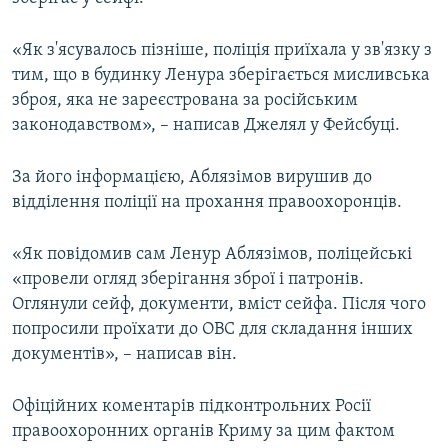
ВІДЕОУРОКИ «ELIFBE»
Русский
«Як з'ясувалось пізніше, поліція приїхала у зв'язку з
СВІДЧЕННЯ ОКУПАЦІЇ
Qırımtatar
тим, що в будинку Ленура зберігається мисливська
УКРАЇНСЬКА ПРОБЛЕМА КРИМУ
зброя, яка не зареєстрована за російським
законодавством», – написав Джелял у Фейсбуці.
ДОЛУЧАЙСЯ!
ІНФОГРАФІКА
За його інформацією, Аблязімов вирушив до
відділення поліції на прохання правоохоронців.
Усі сайти RFE/RL
«Як повідомив сам Ленур Аблязімов, поліцейські
«провели огляд зберігання зброї і патронів.
Оглянули сейф, документи, вміст сейфа. Після чого
попросили проїхати до ОВС для складання інших
документів», – написав він.
Офіційних коментарів підконтрольних Росії
правоохоронних органів Криму за цим фактом