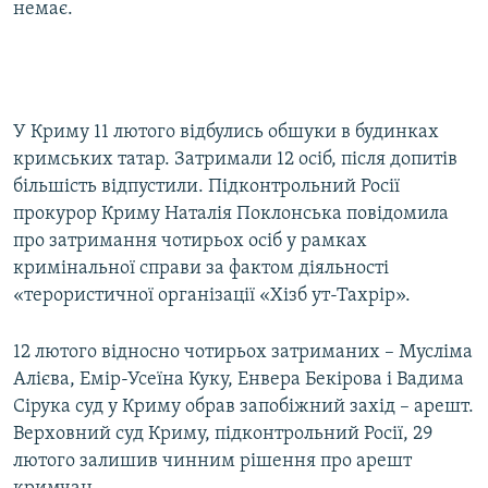
немає.
У Криму 11 лютого відбулись обшуки в будинках
кримських татар. Затримали 12 осіб, після допитів
більшість відпустили. Підконтрольний Росії
прокурор Криму Наталія Поклонська повідомила
про затримання чотирьох осіб у рамках
кримінальної справи за фактом діяльності
«терористичної організації «Хізб ут-Тахрір».
12 лютого відносно чотирьох затриманих – Мусліма
Алієва, Емір-Усеїна Куку, Енвера Бекірова і Вадима
Сірука суд у Криму обрав запобіжний захід – арешт.
Верховний суд Криму, підконтрольний Росії, 29
лютого залишив чинним рішення про арешт