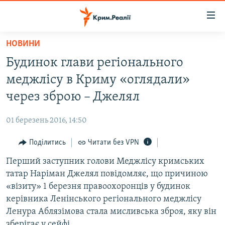
Доступність
посилання
Перейти
НОВИНИ
до
НОВИНИ
Будинок глави регіонального
основного
ВОДА.КРИМ
матеріалу
меджлісу в Криму «оглядали»
ВІДЕО ТА ФОТО
Перейти
через зброю – Джелял
до
ПОЛІТИКА
основної
01 березень 2016, 14:50
БЛОГИ
навігації
Перейти
Поділитись
Читати без VPN
ПОГЛЯД
до
Перший заступник голови Меджлісу кримських
ІНТЕРВ'Ю
пошуку
татар Наріман Джелял повідомляє, що причиною
ВСЕ ЗА ДЕНЬ
«візиту» 1 березня правоохоронців у будинок
СПЕЦПРОЕКТИ
керівника Ленінського регіонального меджлісу
Ленура Аблязімова стала мисливська зброя, яку він
ЯК ОБІЙТИ БЛОКУВАННЯ
ДЕПОРТАЦІЯ
зберігає у сейфі.