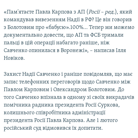
«Пам'ятаєте Павла Карпова з АП (
Росії – ред.
), який
командував вивезенням Надії в РФ? Це він говорив
з Болотовим про «бабусю».100%... Тепер ми можемо
документально довести, що АП та ФСБ тримали
пальці в цій операції набагато раніше, ніж
Савченко опинилася в Воронежі», – написав Ілля
Новіков.
Захист Надії Савченко і раніше повідомляв, що має
запис телефонних переговорів щодо Савченко між
Павлом Карповим і Олександром Болотовим. До
того Савченко впізнала в одному зі своїх викрадачів
помічника радника президента Росії Суркова,
колишнього співробітника адміністрації
президента Росії Павла Карпова. Але 1 лютого
російський суд відмовився їх допитати.