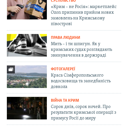
СУСПІЛЬСТВО
«Крим – не Росія»: маркетплейс
Ozon припинив прийом нових
замовлень на Кримському
півострові
ПРАВА ЛЮДИНИ
Мить – і ти шпигун. Як у
кримських судах розглядають
звинувачення в держзраді
ФОТОГАЛЕРЕЇ
Краса Сімферопольського
водосховища та занедбаність
довкола
ВІЙНА ТА КРИМ
Сорок днів, сорок ночей. Про
результати кримської операції з
примусу Росії до миру