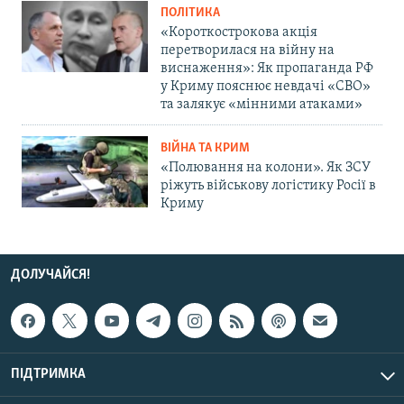
ПОЛІТИКА
«Короткострокова акція
перетворилася на війну на
виснаження»: Як пропаганда РФ
у Криму пояснює невдачі «СВО»
та залякує «мінними атаками»
ВІЙНА ТА КРИМ
«Полювання на колони». Як ЗСУ
ріжуть військову логістику Росії в
Криму
ДОЛУЧАЙСЯ!
ПІДТРИМКА