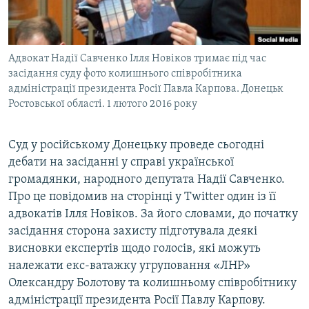
ВІДЕОУРОКИ «ELIFBE»
Русский
СВІДЧЕННЯ ОКУПАЦІЇ
Qırımtatar
Адвокат Надії Савченко Ілля Новіков тримає під час
УКРАЇНСЬКА ПРОБЛЕМА КРИМУ
засідання суду фото колишнього співробітника
ДОЛУЧАЙСЯ!
ІНФОГРАФІКА
адміністрації президента Росії Павла Карпова. Донецьк
Ростовської області. 1 лютого 2016 року
Суд у російському Донецьку проведе сьогодні
Усі сайти RFE/RL
дебати на засіданні у справі української
громадянки, народного депутата Надії Савченко.
Про це повідомив на сторінці у Twitter один із її
адвокатів Ілля Новіков. За його словами, до початку
засідання сторона захисту підготувала деякі
висновки експертів щодо голосів, які можуть
належати екс-ватажку угруповання «ЛНР»
Олександру Болотову та колишньому співробітнику
адміністрації президента Росії Павлу Карпову.