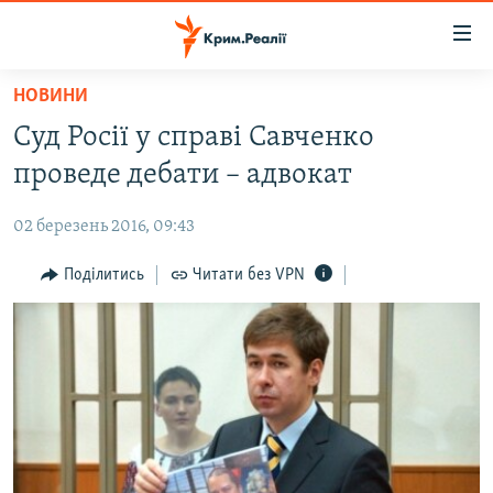
Доступність
посилання
Перейти
НОВИНИ
до
НОВИНИ
Суд Росії у справі Савченко
основного
ВОДА.КРИМ
матеріалу
проведе дебати – адвокат
ВІДЕО ТА ФОТО
Перейти
до
02 березень 2016, 09:43
ПОЛІТИКА
основної
БЛОГИ
Поділитись
Читати без VPN
навігації
Перейти
ПОГЛЯД
до
ІНТЕРВ'Ю
пошуку
ВСЕ ЗА ДЕНЬ
СПЕЦПРОЕКТИ
ЯК ОБІЙТИ БЛОКУВАННЯ
ДЕПОРТАЦІЯ