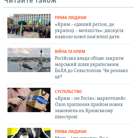
Читайте також
ПРАВА ЛЮДИНИ
«Крим – єдиний регіон, де
українці – меншість»: дискусія
навколо нової пам'ятної дати
ВІЙНА ТА КРИМ
Російська влада обіцяє закрити
морський шлях українським
БпЛА до Севастополя. Чи реально
це?
СУСПІЛЬСТВО
«Крим – не Росія»: маркетплейс
Ozon припинив прийом нових
замовлень на Кримському
півострові
ПРАВА ЛЮДИНИ