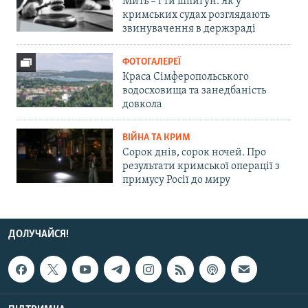
Мить – і ти шпигун. Як у
кримських судах розглядають
звинувачення в держзраді
ФОТОГАЛЕРЕЇ
Краса Сімферопольського
водосховища та занедбаність
довкола
ВІЙНА ТА КРИМ
Сорок днів, сорок ночей. Про
результати кримської операції з
примусу Росії до миру
ДОЛУЧАЙСЯ!