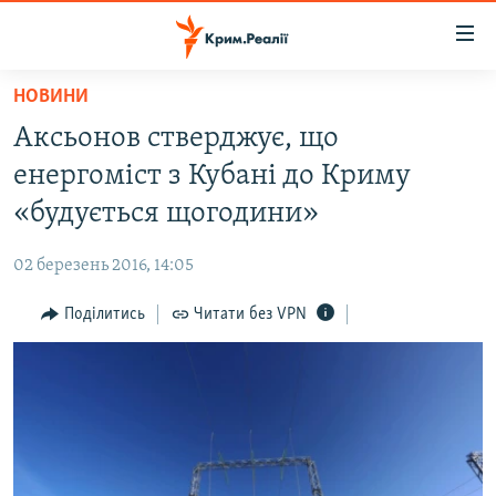
Доступність
посилання
Перейти
НОВИНИ
до
НОВИНИ
Аксьонов стверджує, що
основного
ВОДА.КРИМ
матеріалу
енергоміст з Кубані до Криму
ВІДЕО ТА ФОТО
Перейти
«будується щогодини»
до
ПОЛІТИКА
основної
02 березень 2016, 14:05
БЛОГИ
навігації
Перейти
Поділитись
Читати без VPN
ПОГЛЯД
до
ІНТЕРВ'Ю
пошуку
ВСЕ ЗА ДЕНЬ
СПЕЦПРОЕКТИ
ЯК ОБІЙТИ БЛОКУВАННЯ
ДЕПОРТАЦІЯ