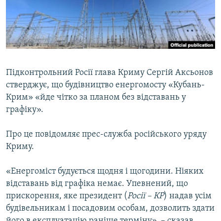
ВІДЕОУРОКИ «ELIFBE»
Русский
СВІДЧЕННЯ ОКУПАЦІЇ
Qırımtatar
УКРАЇНСЬКА ПРОБЛЕМА КРИМУ
ДОЛУЧАЙСЯ!
ІНФОГРАФІКА
Підконтрольний Росії глава Криму Сергій Аксьонов
стверджує, що будівництво енергомосту «Кубань-
Крим» «йде чітко за планом без відставань у
Усі сайти RFE/RL
графіку».
Про це повідомляє прес-служба російського уряду
Криму.
«Енергоміст будується щодня і щогодини. Ніяких
відставань від графіка немає. Упевнений, що
прискорення, яке президент (
Росії – КР
) надав усім
будівельникам і посадовим особам, дозволить здати
його в експлуатацію раніше терміну», – сказав