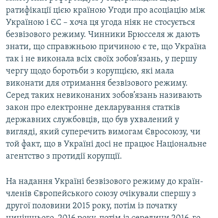
ратифікації цією країною Угоди про асоціацію між
Україною і ЄС – хоча ця угода ніяк не стосується
безвізового режиму. Чинники Брюсселя ж дають
знати, що справжньою причиною є те, що Україна
так і не виконала всіх своїх зобов’язань, у першу
чергу щодо боротьби з корупцією, які мала
виконати для отримання безвізового режиму.
Серед таких невиконаних зобов’язань називають
закон про електронне декларування статків
державних службовців, що був ухвалений у
вигляді, який суперечить вимогам Євросоюзу, чи
той факт, що в Україні досі не працює Національне
агентство з протидії корупції.
На надання Україні безвізового режиму до країн-
членів Європейського союзу очікували спершу з
другої половини 2015 року, потім із початку