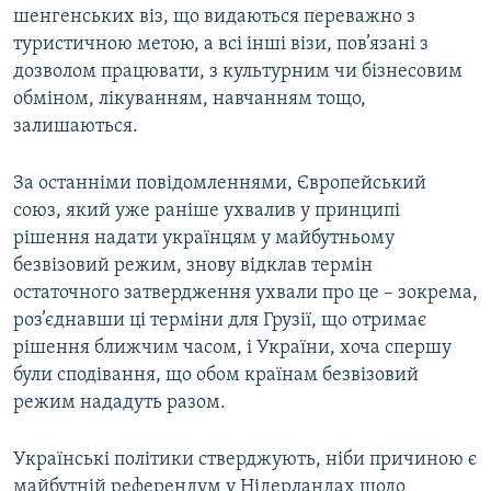
шенгенських віз, що видаються переважно з
туристичною метою, а всі інші візи, пов’язані з
дозволом працювати, з культурним чи бізнесовим
обміном, лікуванням, навчанням тощо,
залишаються.
За останніми повідомленнями, Європейський
союз, який уже раніше ухвалив у принципі
рішення надати українцям у майбутньому
безвізовий режим, знову відклав термін
остаточного затвердження ухвали про це – зокрема,
роз’єднавши ці терміни для Грузії, що отримає
рішення ближчим часом, і України, хоча спершу
були сподівання, що обом країнам безвізовий
режим нададуть разом.
Українські політики стверджують, ніби причиною є
майбутній референдум у Нідерландах щодо