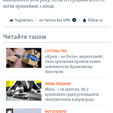
нинішнього, 2016 року, потім із середини 2016-го,
потім принаймні з кінця.
Поділитись
Читати без VPN
Follow us
Читайте також
СУСПІЛЬСТВО
«Крим – не Росія»: маркетплейс
Ozon припинив прийом нових
замовлень на Кримському
півострові
ПРАВА ЛЮДИНИ
Мить – і ти шпигун. Як у
кримських судах розглядають
звинувачення в держзраді
ФОТОГАЛЕРЕЇ