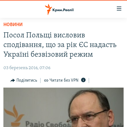
Доступність
посилання
Перейти
НОВИНИ
до
НОВИНИ
Посол Польщі висловив
основного
ВОДА.КРИМ
матеріалу
сподівання, що за рік ЄС надасть
ВІДЕО ТА ФОТО
Перейти
Україні безвізовий режим
до
ПОЛІТИКА
основної
03 березень 2016, 07:06
БЛОГИ
навігації
Перейти
Поділитись
Читати без VPN
ПОГЛЯД
до
ІНТЕРВ'Ю
пошуку
ВСЕ ЗА ДЕНЬ
СПЕЦПРОЕКТИ
ЯК ОБІЙТИ БЛОКУВАННЯ
ДЕПОРТАЦІЯ