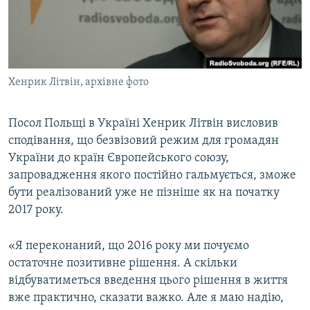
ВІДЕОУРОКИ «ELIFBE»
Русский
СВІДЧЕННЯ ОКУПАЦІЇ
Qırımtatar
УКРАЇНСЬКА ПРОБЛЕМА КРИМУ
Хенрик Літвін, архівне фото
ДОЛУЧАЙСЯ!
ІНФОГРАФІКА
Посол Польщі в Україні Хенрик Літвін висловив
сподівання, що безвізовий режим для громадян
Усі сайти RFE/RL
України до країн Європейського союзу,
запровадження якого постійно гальмується, зможе
бути реалізований уже не пізніше як на початку
2017 року.
«Я переконаний, що 2016 року ми почуємо
остаточне позитивне рішення. А скільки
відбуватиметься введення цього рішення в життя
вже практично, сказати важко. Але я маю надію,