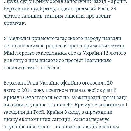
Сірука суд у Криму обрав запобіжний захід – арешт.
Верховний суд Криму, підконтрольний Росії, 29
лютого залишив чинним рішення про арешт
кримчан.
У Меджлісі кримськотатарського народу назвали
це новою хвилею репресій проти кримських татар.
Міністерство закордонних справ України 12 лютого
у зв'язку з цим висловило протест і закликало
посилити тиск на Росію.
Верховна Рада України офіційно оголосила 20
лютого 2014 року початком тимчасової окупації
Криму і Севастополя Росією. Міжнародні організації
визнали окупацію та анексію Криму незаконними і
засудили дії Росії. Країни Заходу запровадили
низку економічних санкцій. Росія заперечує
окупацію півострова і називає це «відновленням