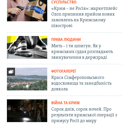
СУСПІЛЬСТВО
«Крим – не Росія»: маркетплейс
Ozon припинив прийом нових
замовлень на Кримському
півострові
ПРАВА ЛЮДИНИ
Мить – і ти шпигун. Як у
кримських судах розглядають
звинувачення в держзраді
ФОТОГАЛЕРЕЇ
Краса Сімферопольського
водосховища та занедбаність
довкола
ВІЙНА ТА КРИМ
Сорок днів, сорок ночей. Про
результати кримської операції з
примусу Росії до миру