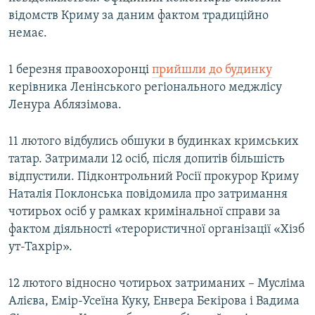
відомств Криму за даним фактом традиційно
немає.
1 березня правоохоронці
прийшли до будинку
керівника Ленінського регіонального меджлісу
Ленура Аблязімова.
11 лютого відбулись обшуки в будинках кримських
татар. Затримали 12 осіб, після допитів більшість
відпустили. Підконтрольний Росії прокурор Криму
Наталія Поклонська повідомила про затримання
чотирьох осіб у рамках кримінальної справи за
фактом діяльності «терористичної організації «Хізб
ут-Тахрір».
12 лютого відносно чотирьох затриманих – Мусліма
Алієва, Емір-Усеїна Куку, Енвера Бекірова і Вадима