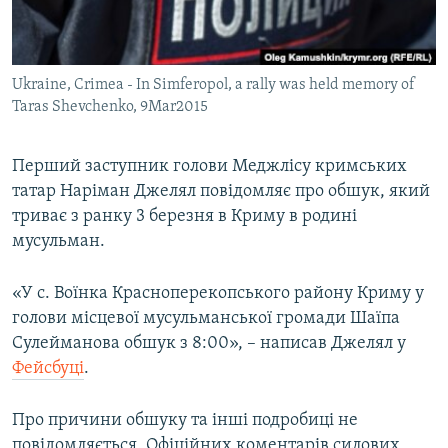
ВІДЕОУРОКИ «ELIFBE»
Русский
СВІДЧЕННЯ ОКУПАЦІЇ
Qırımtatar
Ukraine, Crimea - In Simferopol, a rally was held memory of
УКРАЇНСЬКА ПРОБЛЕМА КРИМУ
Taras Shevchenko, 9Mar2015
ДОЛУЧАЙСЯ!
ІНФОГРАФІКА
Перший заступник голови Меджлісу кримських
татар Наріман Джелял повідомляє про обшук, який
триває з ранку 3 березня в Криму в родині
Усі сайти RFE/RL
мусульман.
«У с. Воїнка Красноперекопського району Криму у
голови місцевої мусульманської громади Шаїпа
Сулейманова обшук з 8:00», – написав Джелял у
Фейсбуці
.
Про причини обшуку та інші подробиці не
повідомляється. Офіційних коментарів силових