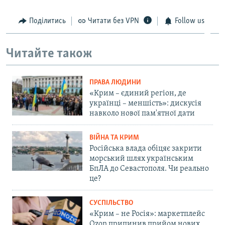
Поділитись
Читати без VPN
Follow us
Читайте також
ПРАВА ЛЮДИНИ
«Крим – єдиний регіон, де
українці – меншість»: дискусія
навколо нової пам'ятної дати
ВІЙНА ТА КРИМ
Російська влада обіцяє закрити
морський шлях українським
БпЛА до Севастополя. Чи реально
це?
СУСПІЛЬСТВО
«Крим – не Росія»: маркетплейс
Ozon припинив прийом нових