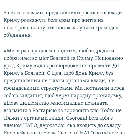
ВІДЕОУРОКИ «ELIFBE»
Русский
За його словами, представники російської влади
СВІДЧЕННЯ ОКУПАЦІЇ
Криму розкажуть болгарам про життя на
Qırımtatar
УКРАЇНСЬКА ПРОБЛЕМА КРИМУ
півострові, планують також залучити громадські
об'єднання.
ДОЛУЧАЙСЯ!
ІНФОГРАФІКА
«Ми зараз працюємо над тим, щоб відродити
побратимство міст Болгарії та Криму. Нещодавно
Усі сайти RFE/RL
уряд Криму видав розпорядження провести Дні
Криму в Болгарії. Є ідея, щоб День Криму був
представлений не тільки органами влади, а й
громадськими структурами. Ми поставили перед
собою завдання, щоб через народну, громадську,
ділову дипломатію максимально починати
взаємини з Болгарією за горизонталлю. Тобто не
тільки з органами влади. Сьогодні Болгарія є
членом НАТО, державою, яка входить до складу
Європейського союзу. Сьогодні НАТО розміщує на