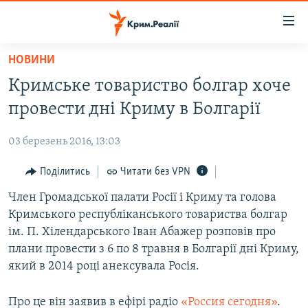
Доступність
посилання
Перейти
НОВИНИ
до
НОВИНИ
Кримське товариство болгар хоче
основного
ВОДА.КРИМ
матеріалу
провести дні Криму в Болгарії
ВІДЕО ТА ФОТО
Перейти
до
03 березень 2016, 13:03
ПОЛІТИКА
основної
БЛОГИ
Поділитись
Читати без VPN
навігації
Перейти
ПОГЛЯД
Член Громадської палати Росії і Криму та голова
до
Кримського республіканського товариства болгар
ІНТЕРВ'Ю
пошуку
ім. П. Хілендарського Іван Абажер розповів про
ВСЕ ЗА ДЕНЬ
плани провести з 6 по 8 травня в Болгарії дні Криму,
який в 2014 році анексувала Росія.
СПЕЦПРОЕКТИ
ЯК ОБІЙТИ БЛОКУВАННЯ
ДЕПОРТАЦІЯ
Про це він заявив в ефірі радіо
«Россия сегодня»
.