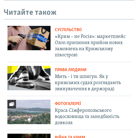
Читайте також
СУСПІЛЬСТВО
«Крим – не Росія»: маркетплейс
Ozon припинив прийом нових
замовлень на Кримському
півострові
ПРАВА ЛЮДИНИ
Мить – і ти шпигун. Як у
кримських судах розглядають
звинувачення в держзраді
ФОТОГАЛЕРЕЇ
Краса Сімферопольського
водосховища та занедбаність
довкола
ВІЙНА ТА КРИМ