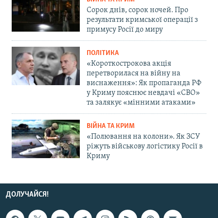
Сорок днів, сорок ночей. Про
результати кримської операції з
примусу Росії до миру
ПОЛІТИКА
«Короткострокова акція
перетворилася на війну на
виснаження»: Як пропаганда РФ
у Криму пояснює невдачі «СВО»
та залякує «мінними атаками»
ВІЙНА ТА КРИМ
«Полювання на колони». Як ЗСУ
ріжуть військову логістику Росії в
Криму
ДОЛУЧАЙСЯ!