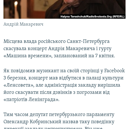
ВІДЕОУРОКИ «ELIFBE»
Русский
СВІДЧЕННЯ ОКУПАЦІЇ
Qırımtatar
Андрій Макаревич
УКРАЇНСЬКА ПРОБЛЕМА КРИМУ
ДОЛУЧАЙСЯ!
ІНФОГРАФІКА
Місцева влада російського Санкт-Петербурга
скасувала концерт Андрія Макаревича і гурту
«Машина времени», запланований на 7 квітня.
Усі сайти RFE/RL
Як повідомив музикант на своїй сторінці у Facebook
3 березня, концерт мав відбутися в палаці культури
«Ленсовета», але адміністрація закладу вирішила
його скасувати після дзвінків з погрозами від
«патріотів Ленінграда».
Тим часом депутат петербурзького парламенту
Олександр Кобринський назвав таку поведінку