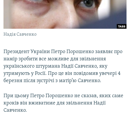
ВІДЕОУРОКИ «ELIFBE»
Русский
СВІДЧЕННЯ ОКУПАЦІЇ
Qırımtatar
УКРАЇНСЬКА ПРОБЛЕМА КРИМУ
Надія Савченко
ДОЛУЧАЙСЯ!
ІНФОГРАФІКА
Президент України Петро Порошенко заявляє про
намір зробити все можливе для звільнення
Усі сайти RFE/RL
українського штурмана Надії Савченко, яку
утримують у Росії. Про це він повідомив увечері 4
березня після зустрічі з матір’ю Савченко.
При цьому Петро Порошенко не сказав, яких саме
кроків він вживатиме для звільнення Надії
Савченко.