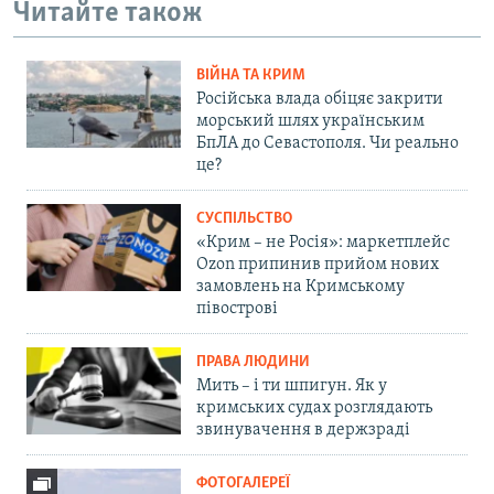
Читайте також
ВІЙНА ТА КРИМ
Російська влада обіцяє закрити
морський шлях українським
БпЛА до Севастополя. Чи реально
це?
СУСПІЛЬСТВО
«Крим – не Росія»: маркетплейс
Ozon припинив прийом нових
замовлень на Кримському
півострові
ПРАВА ЛЮДИНИ
Мить – і ти шпигун. Як у
кримських судах розглядають
звинувачення в держзраді
ФОТОГАЛЕРЕЇ