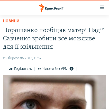
Доступність
посилання
Перейти
НОВИНИ
до
НОВИНИ
Порошенко пообіцяв матері Надії
основного
ВОДА.КРИМ
матеріалу
Савченко зробити все можливе
ВІДЕО ТА ФОТО
Перейти
для її звільнення
до
ПОЛІТИКА
основної
05 березень 2016, 11:57
БЛОГИ
навігації
Перейти
Поділитись
Читати без VPN
ПОГЛЯД
до
ІНТЕРВ'Ю
пошуку
ВСЕ ЗА ДЕНЬ
СПЕЦПРОЕКТИ
ЯК ОБІЙТИ БЛОКУВАННЯ
ДЕПОРТАЦІЯ