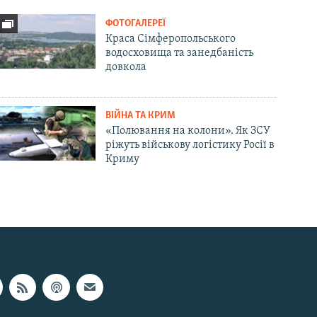
ФОТОГАЛЕРЕЇ
Краса Сімферопольського
водосховища та занедбаність
довкола
ВІЙНА ТА КРИМ
«Полювання на колони». Як ЗСУ
ріжуть військову логістику Росії в
Криму