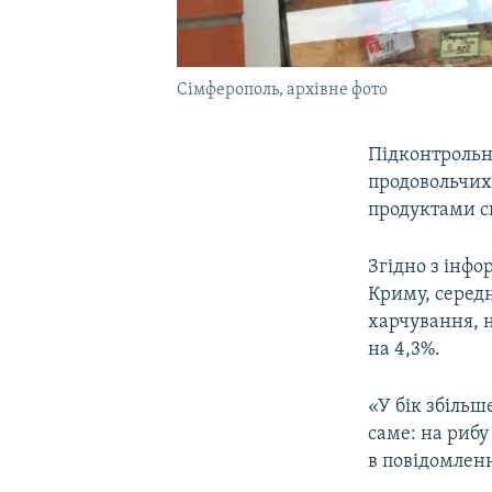
Сімферополь, архівне фото
Підконтрольн
продовольчих 
продуктами сп
Згідно з інфо
Криму, середн
харчування, н
на 4,3%.
«У бік збільш
саме: на рибу
в повідомленн