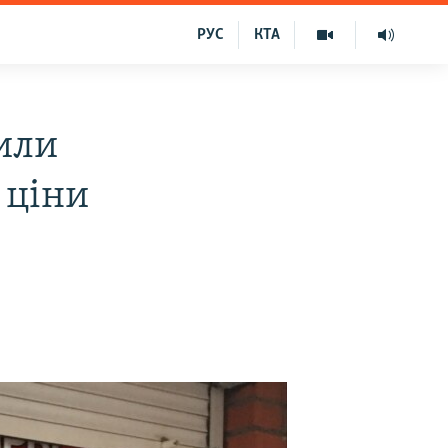
РУС
КТА
или
 ціни