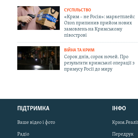
СУСПІЛЬСТВО
«Крим – не Росія»: маркетплейс
Ozon припинив прийом нових
замовлень на Кримському
півострові
ВІЙНА ТА КРИМ
Сорок днів, сорок ночей. Про
результати кримської операції з
примусу Росії до миру
Русский
ПІДТРИМКА
ІНФО
Qırımtatar
Ваше відео і фото
Крим.Реалії
ДОЛУЧАЙСЯ!
Радіо
Передрук