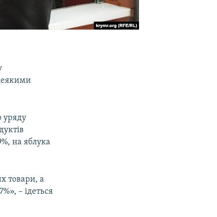
у
 деякими
о уряду
дуктів
9%, на яблука
х товари, а
7%», – ідеться