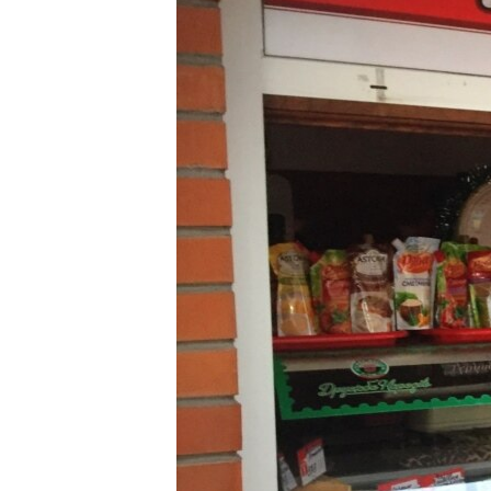
ВІДЕОУРОКИ «ELIFBE»
СВІДЧЕННЯ ОКУПАЦІЇ
УКРАЇНСЬКА ПРОБЛЕМА КРИМУ
ІНФОГРАФІКА