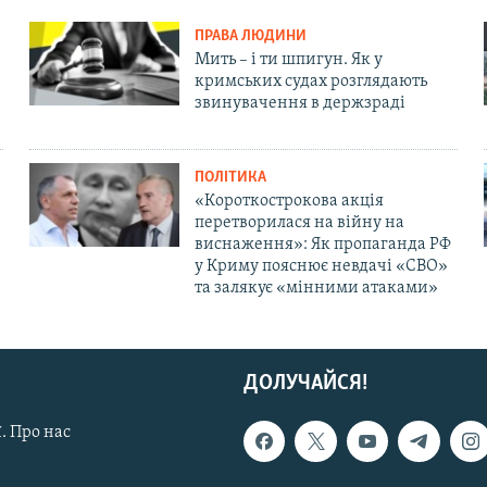
ПРАВА ЛЮДИНИ
Мить – і ти шпигун. Як у
кримських судах розглядають
звинувачення в держзраді
ПОЛІТИКА
«Короткострокова акція
перетворилася на війну на
виснаження»: Як пропаганда РФ
у Криму пояснює невдачі «СВО»
та залякує «мінними атаками»
ДОЛУЧАЙСЯ!
. Про нас