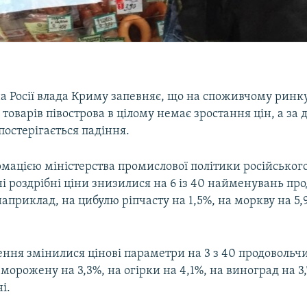
а Росії влада Криму запевняє, що на споживчому ринк
товарів півострова в цілому немає зростання цін, а за
остерігається падіння.
рмацією міністерства промислової політики російськог
і роздрібні ціни знизилися на 6 із 40 найменувань про
априклад, на цибулю ріпчасту на 1,5%, на моркву на 5,
ення змінилися цінові параметри на 3 з 40 продовольчи
 морожену на 3,3%, на огірки на 4,1%, на виноград на 3,
і.