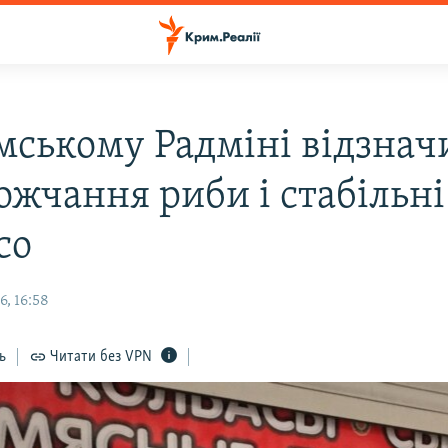
мському Радміні відзнач
ожчання риби і стабільні
со
, 16:58
ь
Читати без VPN