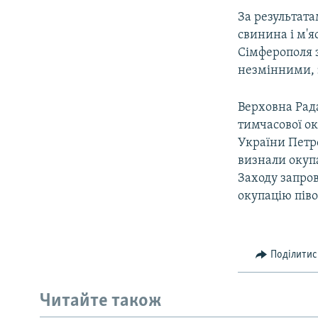
За результат
свинина і м'я
Сімферополя з
незмінними, з
Верховна Рада
тимчасової ок
України Петр
визнали окупа
Заходу запро
окупацію піво
Поділитис
Читайте також