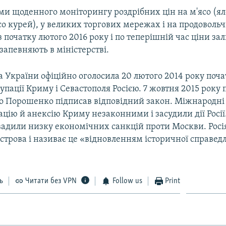
ами щоденного моніторингу роздрібних цін на м'ясо (я
со курей), у великих торгових мережах і на продоволь
 початку лютого 2016 року і по теперішній час ціни з
апевняють в міністерстві.
 України офіційно оголосила 20 лютого 2014 року поч
упації Криму і Севастополя Росією. 7 жовтня 2015 року
о Порошенко підписав відповідний закон. Міжнародні 
цію й анексію Криму незаконними і засудили дії Росії
вадили низку економічних санкцій проти Москви. Росі
строва і називає це «відновленням історичної справедл
ь
Читати без VPN
Follow us
Print