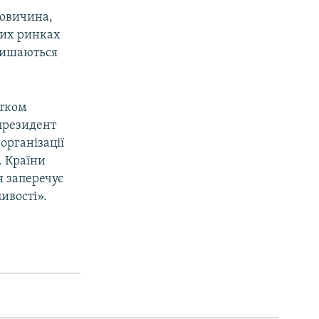
ловичина,
чих ринках
алишаються
атком
 президент
організації
. Країни
я заперечує
ивості».