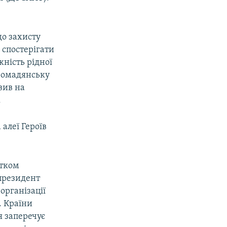
до захисту
 спостерігати
жність рідної
громадянську
явив на
.
 алеї Героїв
атком
 президент
організації
. Країни
я заперечує