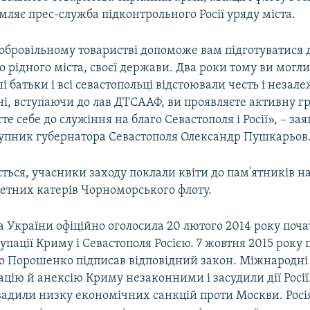
мляє прес-служба підконтрольного Росії уряду міста.
обровільному товаристві допоможе вам підготуватися 
го рідного міста, своєї держави. Два роки тому ви могли
ші батьки і всі севастопольці відстоювали честь і незале
ні, вступаючи до лав ДТСААФ, ви проявляєте активну 
те себе до служіння на благо Севастополя і Росії», – за
тупник губернатора Севастополя Олександр Пушкарьов
ться, учасники заходу поклали квіти до пам'ятників на
кетних катерів Чорноморського флоту.
 України офіційно оголосила 20 лютого 2014 року поч
упації Криму і Севастополя Росією. 7 жовтня 2015 року
о Порошенко підписав відповідний закон. Міжнародні 
цію й анексію Криму незаконними і засудили дії Росії
вадили низку економічних санкцій проти Москви. Росі