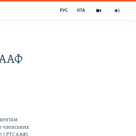
РУС
КТА
СААФ
удентам
го членських
ії (ДТСААФ).