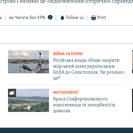
строва і називає це «відновленням історичної справедл
ь
Читати без VPN
Follow us
Print
ВІЙНА ТА КРИМ
Російська влада обіцяє закрити
морський шлях українським
БпЛА до Севастополя. Чи реально
це?
ФОТОГАЛЕРЕЇ
Краса Сімферопольського
водосховища та занедбаність
довкола