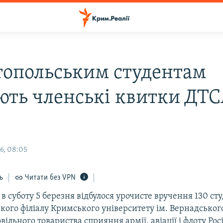
топольським студентам
ють членські квитки ДТ
6, 08:05
ь
Читати без VPN
 в суботу 5 березня відбулося урочисте вручення 130 ст
кого філіалу Кримського університету ім. Вернадсько
вільного товариства сприяння армії, авіації і флоту Рос