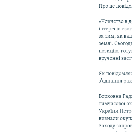
ВІДЕОУРОКИ «ELIFBE»
Про це повідо
СВІДЧЕННЯ ОКУПАЦІЇ
«Членство в д
УКРАЇНСЬКА ПРОБЛЕМА КРИМУ
інтересів сво
ІНФОГРАФІКА
за тим, як ва
землі. Сьогод
позицію, готує
врученні зас
Як повідомляє
з'єднання ра
Верховна Рада
тимчасової ок
України Петр
визнали окупа
Заходу запро