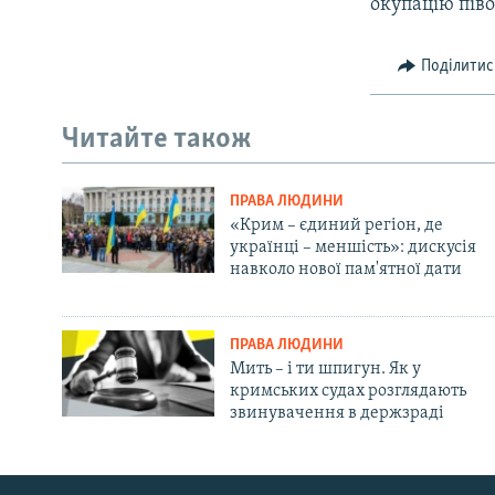
окупацію піво
Поділитис
Читайте також
ПРАВА ЛЮДИНИ
«Крим – єдиний регіон, де
українці – меншість»: дискусія
навколо нової пам'ятної дати
ПРАВА ЛЮДИНИ
Мить – і ти шпигун. Як у
кримських судах розглядають
звинувачення в держзраді
Русский