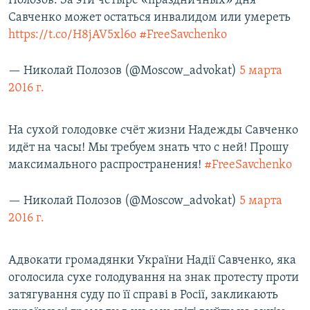
Полозов: За эти четыре «праздничных» дня
Савченко может остаться инвалидом или умереть
https://t.co/H8jAV5xl6o
#FreeSavchenko
— Николай Полозов (@Moscow_advokat)
5 марта
2016 г.
На сухой голодовке счёт жизни Надежды Савченко
идёт на часы! Мы требуем знать что с ней! Прошу
максимального распространения!
#FreeSavchenko
— Николай Полозов (@Moscow_advokat)
5 марта
2016 г.
Адвокати громадянки України Надії Савченко, яка
оголосила сухе голодування на знак протесту проти
затягування суду по її справі в Росії, закликають