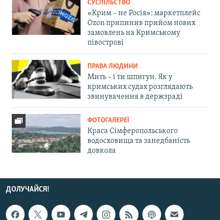
СУСПІЛЬСТВО
«Крим – не Росія»: маркетплейс
Ozon припинив прийом нових
замовлень на Кримському
півострові
ПРАВА ЛЮДИНИ
Мить – і ти шпигун. Як у
кримських судах розглядають
звинувачення в держзраді
ФОТОГАЛЕРЕЇ
Краса Сімферопольського
водосховища та занедбаність
довкола
ДОЛУЧАЙСЯ!