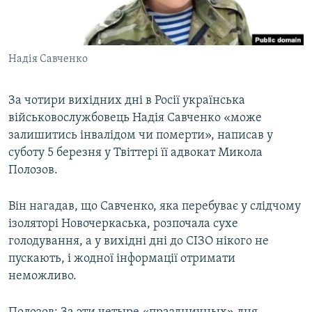
ВІДЕОУРОКИ «ELIFBE»
Русский
СВІДЧЕННЯ ОКУПАЦІЇ
Qırımtatar
Надія Савченко
УКРАЇНСЬКА ПРОБЛЕМА КРИМУ
ДОЛУЧАЙСЯ!
ІНФОГРАФІКА
За чотири вихідних дні в Росії українська
військовослужбовець Надія Савченко «може
залишитись інвалідом чи померти», написав у
Усі сайти RFE/RL
суботу 5 березня у Твіттері її адвокат Микола
Полозов.
Він нагадав, що Савченко, яка перебуває у слідчому
ізоляторі Новочеркаська, розпочала сухе
голодування, а у вихідні дні до СІЗО нікого не
пускають, і жодної інформації отримати
неможливо.