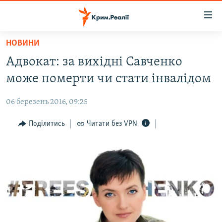
Доступність
посилання
Перейти
НОВИНИ
до
НОВИНИ
Адвокат: за вихідні Савченко
основного
ВОДА.КРИМ
матеріалу
може померти чи стати інвалідом
ВІДЕО ТА ФОТО
Перейти
до
06 березень 2016, 09:25
ПОЛІТИКА
основної
БЛОГИ
Поділитись
Читати без VPN
навігації
Перейти
ПОГЛЯД
до
ІНТЕРВ'Ю
пошуку
ВСЕ ЗА ДЕНЬ
СПЕЦПРОЕКТИ
ЯК ОБІЙТИ БЛОКУВАННЯ
ДЕПОРТАЦІЯ