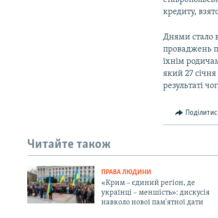
кредиту, взят
Днями стало в
проваджень п
їхнім родичам
який 27 січн
результаті чо
Поділитис
Читайте також
ПРАВА ЛЮДИНИ
«Крим – єдиний регіон, де
українці – меншість»: дискусія
навколо нової пам'ятної дати