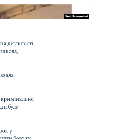
ня діяльності
закова,
казала
о кримінальне
дні була
зок у
рнути борг по