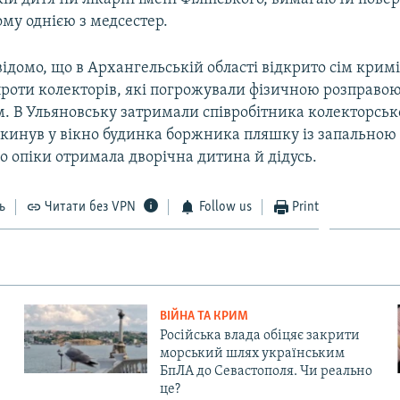
ому однією з медсестер.
ідомо, що в Архангельській області відкрито сім кри
роти колекторів, які погрожували фізичною розправо
. В Ульяновську затримали співробітника колекторсько
я кинув у вікно будинка боржника пляшку із запальною
го опіки отримала дворічна дитина й дідусь.
ь
Читати без VPN
Follow us
Print
ВІЙНА ТА КРИМ
Російська влада обіцяє закрити
морський шлях українським
БпЛА до Севастополя. Чи реально
це?