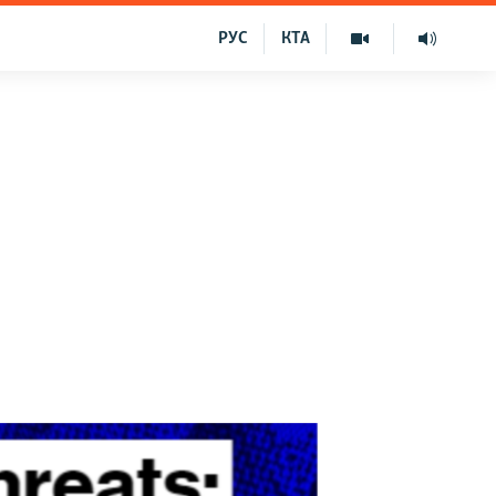
РУС
КТА