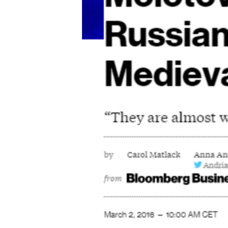
ВІДЕОУРОКИ «ELIFBE»
СВІДЧЕННЯ ОКУПАЦІЇ
УКРАЇНСЬКА ПРОБЛЕМА КРИМУ
ІНФОГРАФІКА