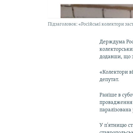
Підзаголовок: «Російські колектори зас
Держдума Рос
колекторськи
додавши, що з
«Колектори в
депутат.
Раніше в суб
провадження п
паралізована 
У п'ятницю ст
ставропольськ