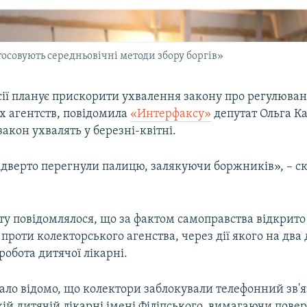
тосовують середньовічні методи збору боргів»
ії планує прискорити ухвалення закону про регулюван
х агентств, повідомила
«Интерфаксу»
депутат Ольга Ка
акон ухвалять у березні-квітні.
ідверто перегнули палицю, залякуючи боржників», – с
оту повідомлялося, що за фактом самоправства відкрит
роти колекторського агенства, через дії якого на два 
робота дитячої лікарні.
ало відомо, що колектори заблокували телефонний зв'я
ій дитячій лікарні імені Філіпського, вимагаючи пове