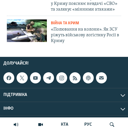
у Криму пояснює невдачі «СВО»
та залякує «мінними атаками»
ВІЙНА ТА КРИМ
«Полювання на колони». Як ЗСУ
ріжуть військову логістику Росії в
Криму
ДОЛУЧАЙСЯ!
ПІДТРИМКА
ІНФО
© Крим.Реалії, 2026 | Усі права застережено.
КТА
РУС