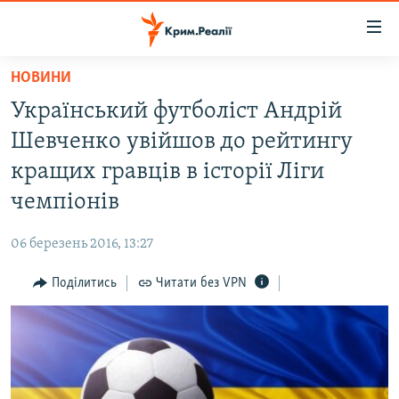
Доступність
посилання
Перейти
НОВИНИ
до
НОВИНИ
Український футболіст Андрій
основного
ВОДА.КРИМ
матеріалу
Шевченко увійшов до рейтингу
ВІДЕО ТА ФОТО
Перейти
кращих гравців в історії Ліги
до
ПОЛІТИКА
чемпіонів
основної
БЛОГИ
навігації
06 березень 2016, 13:27
Перейти
ПОГЛЯД
до
Поділитись
Читати без VPN
ІНТЕРВ'Ю
пошуку
ВСЕ ЗА ДЕНЬ
СПЕЦПРОЕКТИ
ЯК ОБІЙТИ БЛОКУВАННЯ
ДЕПОРТАЦІЯ