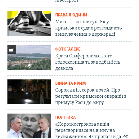
півострові
ПРАВА ЛЮДИНИ
Мить – і ти шпигун. Як у
кримських судах розглядають
звинувачення в держзраді
ФОТОГАЛЕРЕЇ
Краса Сімферопольського
водосховища та занедбаність
довкола
ВІЙНА ТА КРИМ
Сорок днів, сорок ночей. Про
результати кримської операції з
примусу Росії до миру
ПОЛІТИКА
«Короткострокова акція
перетворилася на війну на
виснаження»: Як пропаганда РФ