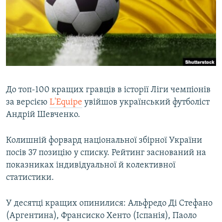
ВІДЕОУРОКИ «ELIFBE»
Русский
СВІДЧЕННЯ ОКУПАЦІЇ
Qırımtatar
УКРАЇНСЬКА ПРОБЛЕМА КРИМУ
ДОЛУЧАЙСЯ!
ІНФОГРАФІКА
До топ-100 кращих гравців в історії Ліги чемпіонів
за версією
L'Equipe
увійшов український футболіст
Усі сайти RFE/RL
Андрій Шевченко.
Колишній форвард національної збірної України
посів 37 позицію у списку. Рейтинг заснований на
показниках індивідуальної й колективної
статистики.
У десятці кращих опинилися: Альфредо Ді Стефано
(Аргентина), Франсиско Хенто (Іспанія), Паоло