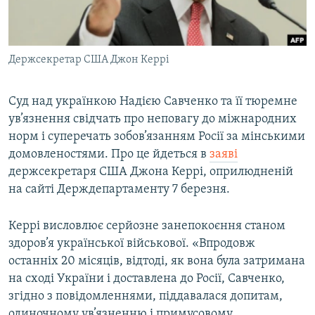
ВІДЕОУРОКИ «ELIFBE»
Русский
СВІДЧЕННЯ ОКУПАЦІЇ
Qırımtatar
Держсекретар США Джон Керрі
УКРАЇНСЬКА ПРОБЛЕМА КРИМУ
ДОЛУЧАЙСЯ!
ІНФОГРАФІКА
Суд над українкою Надією Савченко та її тюремне
ув’язнення свідчать про неповагу до міжнародних
норм і суперечать зобов’язанням Росії за мінськими
Усі сайти RFE/RL
домовленостями. Про це йдеться в
заяві
держсекретаря США Джона Керрі, оприлюдненій
на сайті Держдепартаменту 7 березня.
Керрі висловлює серйозне занепокоєння станом
здоров’я української військової. «Впродовж
останніх 20 місяців, відтоді, як вона була затримана
на сході України і доставлена до Росії, Савченко,
згідно з повідомленнями, піддавалася допитам,
одиночному ув’язненню і примусовому