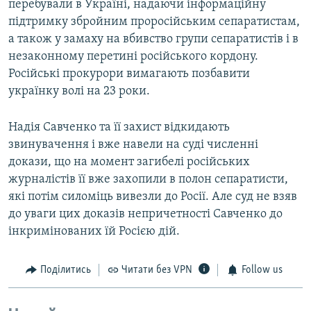
перебували в Україні, надаючи інформаційну
підтримку збройним проросійським сепаратистам,
а також у замаху на вбивство групи сепаратистів і в
незаконному перетині російського кордону.
Російські прокурори вимагають позбавити
українку волі на 23 роки.
Надія Савченко та її захист відкидають
звинувачення і вже навели на суді численні
докази, що на момент загибелі російських
журналістів її вже захопили в полон сепаратисти,
які потім силоміць вивезли до Росії. Але суд не взяв
до уваги цих доказів непричетності Савченко до
інкримінованих їй Росією дій.
Поділитись
Читати без VPN
Follow us