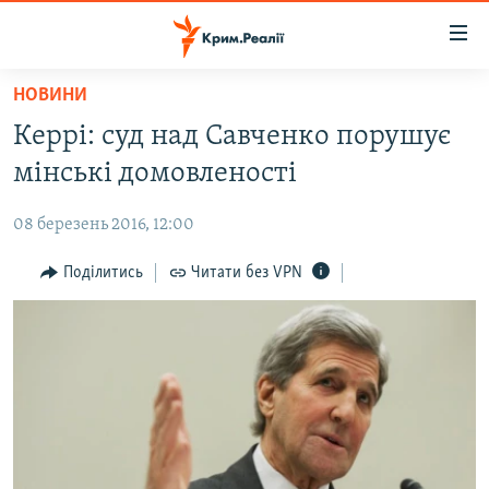
Доступність
посилання
Перейти
НОВИНИ
до
НОВИНИ
Керрі: суд над Савченко порушує
основного
ВОДА.КРИМ
матеріалу
мінські домовленості
ВІДЕО ТА ФОТО
Перейти
до
08 березень 2016, 12:00
ПОЛІТИКА
основної
БЛОГИ
Поділитись
Читати без VPN
навігації
Перейти
ПОГЛЯД
до
ІНТЕРВ'Ю
пошуку
ВСЕ ЗА ДЕНЬ
СПЕЦПРОЕКТИ
ЯК ОБІЙТИ БЛОКУВАННЯ
ДЕПОРТАЦІЯ