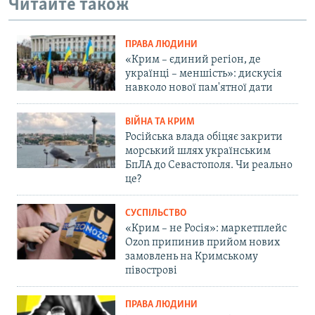
Читайте також
ПРАВА ЛЮДИНИ
«Крим – єдиний регіон, де
українці – меншість»: дискусія
навколо нової пам'ятної дати
ВІЙНА ТА КРИМ
Російська влада обіцяє закрити
морський шлях українським
БпЛА до Севастополя. Чи реально
це?
СУСПІЛЬСТВО
«Крим – не Росія»: маркетплейс
Ozon припинив прийом нових
замовлень на Кримському
півострові
ПРАВА ЛЮДИНИ