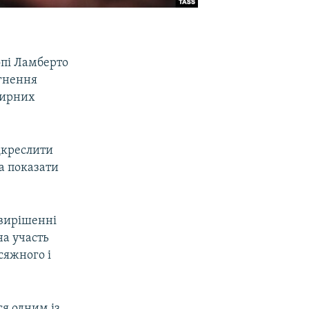
опі Ламберто
ягнення
 мирних
дкреслити
а показати
 вирішенні
на участь
сяжного і
я одним із