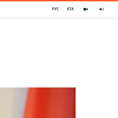
РУС
КТА