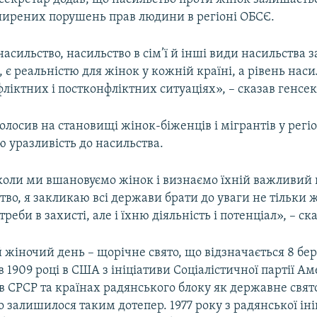
ирених порушень прав людини в регіоні ОБСЄ.
асильство, насильство в сім’ї й інші види насильства 
ь, є реальністю для жінок у кожній країні, а рівень нас
фліктних і постконфліктних ситуаціях», – сказав генсе
олосив на становищі жінок-біженців і мігрантів у регіо
ю уразливість до насильства.
 коли ми вшановуємо жінок і визнаємо їхній важливий 
тво, я закликаю всі держави брати до уваги не тільки 
реби в захисті, але і їхню діяльність і потенціал», – ск
жіночий день – щорічне свято, що відзначається 8 бе
в 1909 році в США з ініціативи Соціалістичної партії А
в СРСР та країнах радянського блоку як державне свято
то залишилося таким дотепер. 1977 року з радянської ін