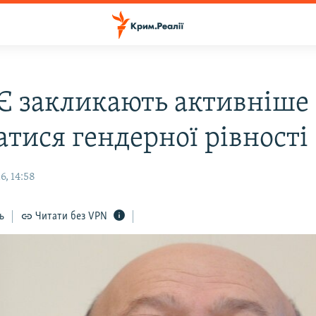
Є закликають активніше
атися гендерної рівності
6, 14:58
ь
Читати без VPN