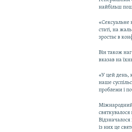
найбільш пош
«Сексуальне н
статі, на жал
зростає в кон
Він також наг
вказав на їхн
«У цей день,
наше суспільс
проблеми і пот
Міжнародний 
святкувалося 
Відзначалося 
із них це свя