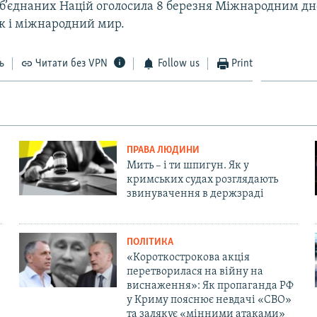
Об’єднаних Націй оголосила 8 березня Міжнародним д
ок і міжнародний мир.
ь
Читати без VPN
Follow us
Print
ПРАВА ЛЮДИНИ
Мить – і ти шпигун. Як у
кримських судах розглядають
звинувачення в держзраді
ПОЛІТИКА
«Короткострокова акція
перетворилася на війну на
виснаження»: Як пропаганда РФ
у Криму пояснює невдачі «СВО»
та залякує «мінними атаками»