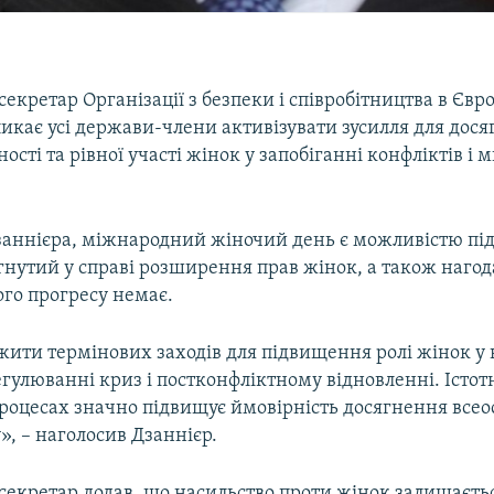
екретар Організації з безпеки і співробітництва в Євр
икає усі держави-члени активізувати зусилля для дос
ності та рівної участі жінок у запобіганні конфліктів і
заннієра, міжнародний жіночий день є можливістю пі
гнутий у справі розширення прав жінок, а також нагод
ого прогресу немає.
жити термінових заходів для підвищення ролі жінок у
егулюванні криз і постконфліктному відновленні. Істот
процесах значно підвищує ймовірність досягнення всео
», – наголосив Дзаннієр.
секретар додав, що насильство проти жінок залишаєтьс