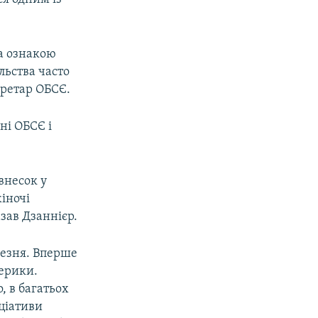
за ознакою
ильства часто
кретар ОБСЄ.
ні ОБСЄ і
внесок у
жіночі
азав Дзаннієр.
резня. Вперше
мерики.
, в багатьох
іціативи