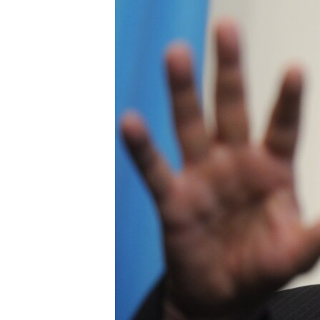
ВІДЕОУРОКИ «ELIFBE»
СВІДЧЕННЯ ОКУПАЦІЇ
УКРАЇНСЬКА ПРОБЛЕМА КРИМУ
ІНФОГРАФІКА