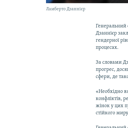
Ламберто Дзаннієр
Генеральний с
Дзаннієр закл
гендерної рів
процесах.
За словами Д
прогрес, дося
сфери, де так
«Необхідно в
конфліктів, р
жінок у цих 
стійкого миру
Генеральний 