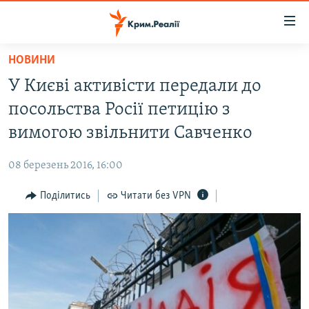
Доступність
посилання
Перейти
НОВИНИ
до
НОВИНИ
У Києві активісти передали до
основного
ВОДА.КРИМ
матеріалу
посольства Росії петицію з
ВІДЕО ТА ФОТО
Перейти
вимогою звільнити Савченко
до
ПОЛІТИКА
основної
08 березень 2016, 16:00
БЛОГИ
навігації
Перейти
Поділитись
Читати без VPN
ПОГЛЯД
до
ІНТЕРВ'Ю
пошуку
ВСЕ ЗА ДЕНЬ
СПЕЦПРОЕКТИ
ЯК ОБІЙТИ БЛОКУВАННЯ
ДЕПОРТАЦІЯ