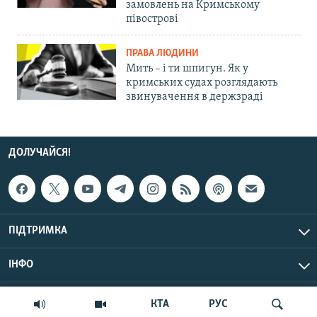
замовлень на Кримському
півострові
ПРАВА ЛЮДИНИ
Мить – і ти шпигун. Як у
кримських судах розглядають
звинувачення в держзраді
ДОЛУЧАЙСЯ!
ПІДТРИМКА
ІНФО
© Крим.Реалії, 2026 | Усі права застережено.
КТА
РУС