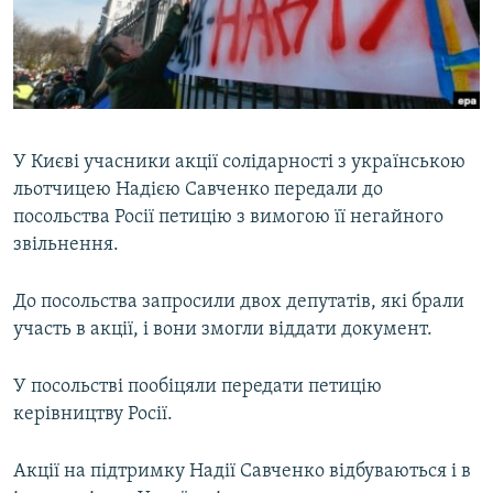
ВІДЕОУРОКИ «ELIFBE»
Русский
СВІДЧЕННЯ ОКУПАЦІЇ
Qırımtatar
УКРАЇНСЬКА ПРОБЛЕМА КРИМУ
ДОЛУЧАЙСЯ!
ІНФОГРАФІКА
У Києві учасники акції солідарності з українською
льотчицею Надією Савченко передали до
посольства Росії петицію з вимогою її негайного
Усі сайти RFE/RL
звільнення.
До посольства запросили двох депутатів, які брали
участь в акції, і вони змогли віддати документ.
У посольстві пообіцяли передати петицію
керівництву Росії.
Акції на підтримку Надії Савченко відбуваються і в