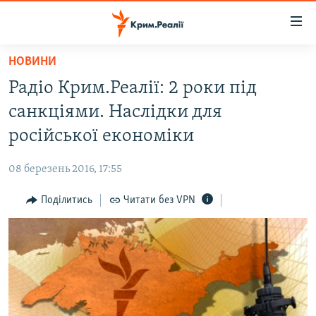
Доступність
посилання
Перейти
НОВИНИ
до
НОВИНИ
Радіо Крим.Реалії: 2 роки під
основного
ВОДА.КРИМ
матеріалу
санкціями. Наслідки для
ВІДЕО ТА ФОТО
Перейти
російської економіки
до
ПОЛІТИКА
основної
08 березень 2016, 17:55
БЛОГИ
навігації
Перейти
Поділитись
Читати без VPN
ПОГЛЯД
до
ІНТЕРВ'Ю
пошуку
ВСЕ ЗА ДЕНЬ
СПЕЦПРОЕКТИ
ЯК ОБІЙТИ БЛОКУВАННЯ
ДЕПОРТАЦІЯ