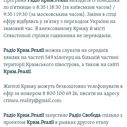
Програма
Радіо Крим.Реалії
виходить із понеділка
по п'ятницю о 8:35 і 18:30 (за київським часом) /
9:35 і 19:30 (за московським часом). Зміни в сітці
ефіру відбулись у зв'язку з переходом України на
зимовий час. В анексованому Криму й місті
Севастополі стрілки годинника не переводили.
Радіо Крим.Реалії
можна слухати на середніх
хвилях на частоті 549 кілогерц на більшій частині
території Кримського півострова, а також на сайті
Крим.Реалії
.
Жителі Криму можуть безкоштовно телефонувати в
ефір за номером 8 800 100 69 26, писати на адресу
crimea.reality@gmail.com.
Радіо Крим.Реалії
запустило
Радіо Свобода
спільно з
проектом
Крим.Реалії
в рамках другого етапу