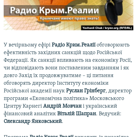
ВІДЕОУРОКИ «ELIFBE»
Русский
СВІДЧЕННЯ ОКУПАЦІЇ
Qırımtatar
УКРАЇНСЬКА ПРОБЛЕМА КРИМУ
ДОЛУЧАЙСЯ!
ІНФОГРАФІКА
У вечірньому ефірі
Радіо Крим.Реалії
обговорюють
ефективність західних санкцій щодо Російської
Федерації. Як санкції впливають на економіку Росії,
Усі сайти RFE/RL
чи відповідають вони поставленим завданням і як
довго Захід їх продовжуватиме – ці питання
обговорять директор Інституту економіки
Російської академії наук
Руслан Грінберг
, директор
програми «Економічна політика» Московського
Центру Карнегі
Андрій Мовчан
і український
фінансовий аналітик
Віталій Шапран
. Ведучий:
Олександр Янковський
.