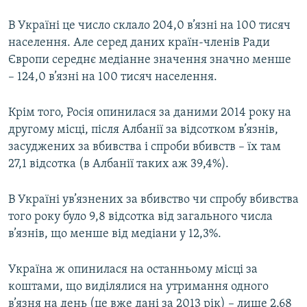
В Україні це число склало 204,0 в’язні на 100 тисяч
населення. Але серед даних країн-членів Ради
Європи середнє медіанне значення значно менше
– 124,0 в’язні на 100 тисяч населення.
Крім того, Росія опинилася за даними 2014 року на
другому місці, після Албанії за відсотком в’язнів,
засуджених за вбивства і спроби вбивств – їх там
27,1 відсотка (в Албанії таких аж 39,4%).
В Україні ув’язнених за вбивство чи спробу вбивства
того року було 9,8 відсотка від загального числа
в’язнів, що менше від медіани у 12,3%.
Україна ж опинилася на останньому місці за
коштами, що виділялися на утримання одного
в’язня на день (це вже дані за 2013 рік) – лише 2,68