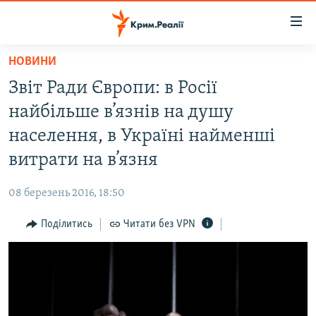
Доступність
посилання
Перейти
НОВИНИ
до
НОВИНИ
Звіт Ради Європи: в Росії
основного
ВОДА.КРИМ
матеріалу
найбільше в’язнів на душу
ВІДЕО ТА ФОТО
Перейти
населення, в Україні найменші
до
ПОЛІТИКА
витрати на в’язня
основної
БЛОГИ
навігації
08 березень 2016, 18:50
Перейти
ПОГЛЯД
до
Поділитись
Читати без VPN
ІНТЕРВ'Ю
пошуку
ВСЕ ЗА ДЕНЬ
СПЕЦПРОЕКТИ
ЯК ОБІЙТИ БЛОКУВАННЯ
ДЕПОРТАЦІЯ