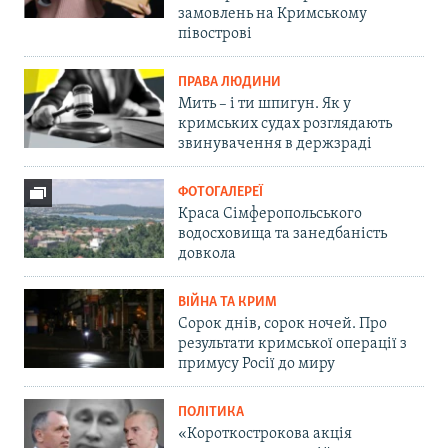
замовлень на Кримському
півострові
ПРАВА ЛЮДИНИ
Мить – і ти шпигун. Як у
кримських судах розглядають
звинувачення в держзраді
ФОТОГАЛЕРЕЇ
Краса Сімферопольського
водосховища та занедбаність
довкола
ВІЙНА ТА КРИМ
Сорок днів, сорок ночей. Про
результати кримської операції з
примусу Росії до миру
ПОЛІТИКА
«Короткострокова акція