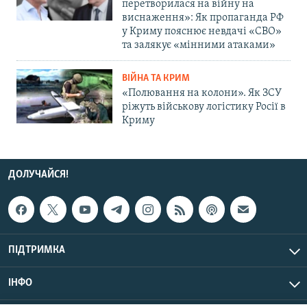
перетворилася на війну на
виснаження»: Як пропаганда РФ
у Криму пояснює невдачі «СВО»
та залякує «мінними атаками»
ВІЙНА ТА КРИМ
«Полювання на колони». Як ЗСУ
ріжуть військову логістику Росії в
Криму
ДОЛУЧАЙСЯ!
ПІДТРИМКА
ІНФО