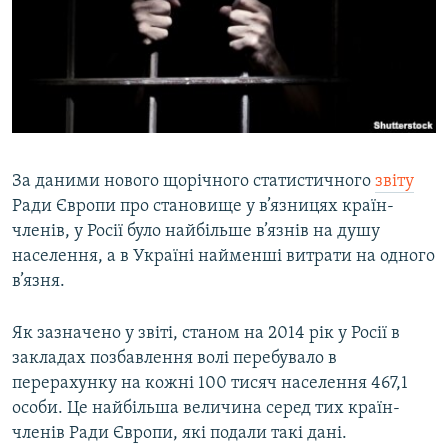
ВІДЕОУРОКИ «ELIFBE»
Русский
СВІДЧЕННЯ ОКУПАЦІЇ
Qırımtatar
УКРАЇНСЬКА ПРОБЛЕМА КРИМУ
ДОЛУЧАЙСЯ!
ІНФОГРАФІКА
За даними нового щорічного статистичного
звіту
Ради Європи про становище у в’язницях країн-
Усі сайти RFE/RL
членів, у Росії було найбільше в’язнів на душу
населення, а в Україні найменші витрати на одного
в’язня.
Як зазначено у звіті, станом на 2014 рік у Росії в
закладах позбавлення волі перебувало в
перерахунку на кожні 100 тисяч населення 467,1
особи. Це найбільша величина серед тих країн-
членів Ради Європи, які подали такі дані.