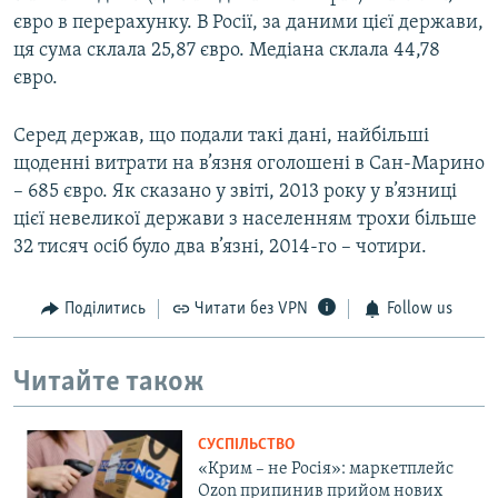
євро в перерахунку. В Росії, за даними цієї держави,
ця сума склала 25,87 євро. Медіана склала 44,78
євро.
Серед держав, що подали такі дані, найбільші
щоденні витрати на в’язня оголошені в Сан-Марино
– 685 євро. Як сказано у звіті, 2013 року у в’язниці
цієї невеликої держави з населенням трохи більше
32 тисяч осіб було два в’язні, 2014-го – чотири.
Поділитись
Читати без VPN
Follow us
Читайте також
СУСПІЛЬСТВО
«Крим – не Росія»: маркетплейс
Ozon припинив прийом нових