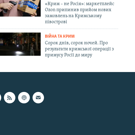
«Крим – не Росія»: маркетплейс
Ozon припинив прийом нових
замовлень на Кримському
півострові
ВІЙНА ТА КРИМ
Сорок днів, сорок ночей. Про
результати кримської операції з
примусу Росії до миру