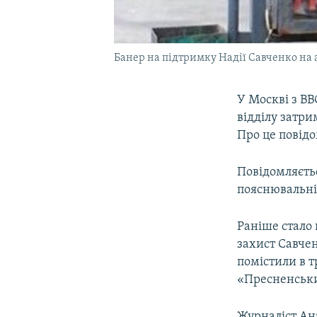
Банер на підтримку Надії Савченко на а
У Москві з ВВ
відділу затри
Про це повід
Повідомляєть
пояснювальні,
Раніше стало 
захист Савче
помістили в т
«Пресненськ
Журналіст Ана