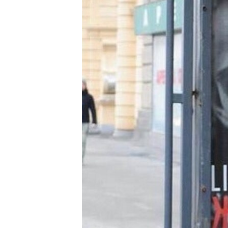
ВІДЕОУРОКИ «ELIFBE»
СВІДЧЕННЯ ОКУПАЦІЇ
УКРАЇНСЬКА ПРОБЛЕМА КРИМУ
ІНФОГРАФІКА