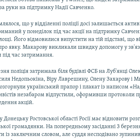
за руки на підтримку Надії Савченко.
лялося, що у відділенні поліції досі залишається акти
иманий у понеділок під час акції на підтримку Савчен
лощі. Його відмовилися випустити на тій підставі, що в
про явку. Макарову викликали швидку допомогу у зв'яз
 під час затримання.
езня поліція затримала біля будівлі ФСБ на Луб'янці Ол
силя Недопьокіна, Віру Лаврешину, Олену Захарову і 
розгорнули український прапор і плакат із написом «Н
ивістів незабаром відпустили, оформивши протоколи 
едення акцій.
 у Донецьку Ростовської області Росії має відновити роз
ської громадянки. На попередньому засіданні 3 березн
и із заключним словом, але суддя несподівано зупинив