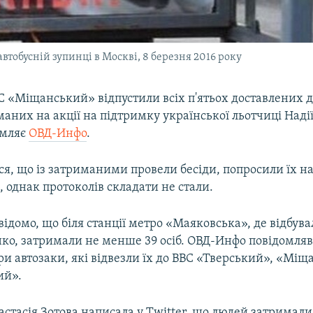
втобусній зупинці в Москві, 8 березня 2016 року
С «Міщанський» відпустили всіх п'ятьох доставлених д
маних на акції на підтримку української льотчиці Наді
омляє
ОВД-Инфо
.
ся, що із затриманими провели бесіди, попросили їх н
 однак протоколів складати не стали.
відомо, що біля станції метро «Маяковська», де відбува
нко, затримали не менше 39 осіб. ОВД-Инфо повідомля
ри автозаки, які відвезли їх до ВВС «Тверський», «Міщ
ий».
стасія Зотова написала у Twitter, що людей затримали 