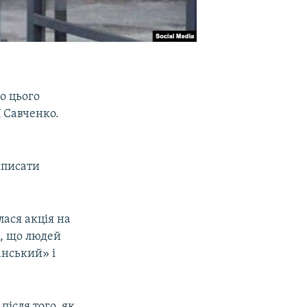
о цього
ї Савченко.
аписати
лася акція на
в, що людей
анський» і
після того, як