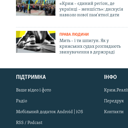
«Крим – єдиний регіон, де
українці – меншість»: дискусія
навколо нової пам'ятної дати
ПРАВА ЛЮДИНИ
Мить – і ти шпигун. Як у
кримських судах розглядають
звинувачення в держзраді
Русский
ПІДТРИМКА
ІНФО
Qırımtatar
Ваше відео і фото
Крим.Реалії
ДОЛУЧАЙСЯ!
Радіо
Передрук
Мобільний додаток Android | iOS
Контакти
RSS / Podcast