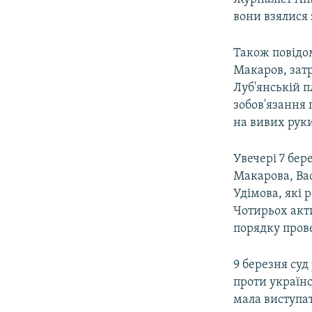
вони взялися 
Також повідом
Макаров, затр
Луб'янській п
зобов'язання 
на вивих руки
Увечері 7 бер
Макарова, Ва
Удімова, які 
Чотирьох акт
порядку пров
9 березня суд
проти україн
мала виступат