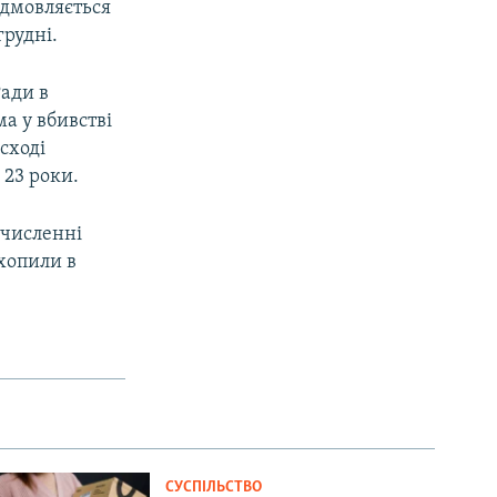
ідмовляється
грудні.
Ради в
а у вбивстві
сході
 23 роки.
 численні
ахопили в
СУСПІЛЬСТВО