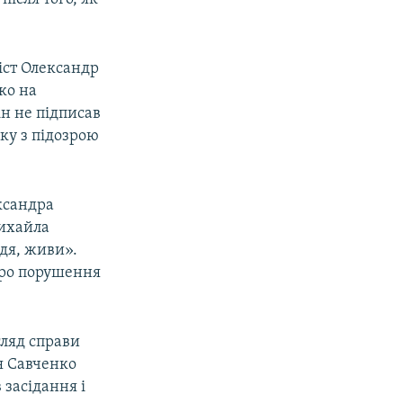
віст Олександр
ко на
ін не підписав
ку з підозрою
ександра
Михайла
адя, живи».
про порушення
гляд справи
я Савченко
 засідання і