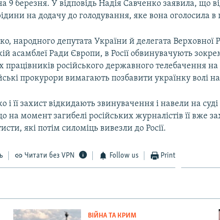
на 9 березня. У відповідь Надія Савченко заявила, що в
ідини на додачу до голодування, яке вона оголосила в 
о, народного депутата України й делегата Верховної 
й асамблеї Ради Європи, в Росії обвинувачують зокрем
х працівників російського державного телебачення на 
йські прокурори вимагають позбавити українку волі на
о і її захист відкидають звинувачення і навели на суді
що на момент загибелі російських журналістів її вже з
исти, які потім силоміць вивезли до Росії.
ь
Читати без VPN
Follow us
Print
ВІЙНА ТА КРИМ