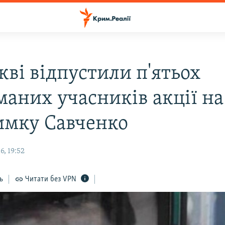
кві відпустили п'ятьох
маних учасників акції на
имку Савченко
, 19:52
ь
Читати без VPN