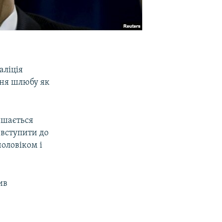
аліція
ння шлюбу як
ишається
 вступити до
чоловіком і
ив