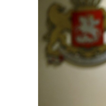
ВІДЕОУРОКИ «ELIFBE»
СВІДЧЕННЯ ОКУПАЦІЇ
УКРАЇНСЬКА ПРОБЛЕМА КРИМУ
ІНФОГРАФІКА