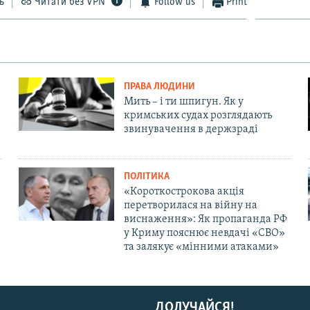
ь
Читати без VPN
Follow us
Print
ПРАВА ЛЮДИНИ
Мить – і ти шпигун. Як у
кримських судах розглядають
звинувачення в держзраді
ПОЛІТИКА
«Короткострокова акція
перетворилася на війну на
виснаження»: Як пропаганда РФ
у Криму пояснює невдачі «СВО»
та залякує «мінними атаками»
ДОЛУЧАЙСЯ!