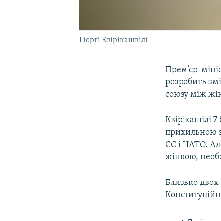
Ґіорґі Квірікашвілі
Прем’єр-мініс
розробить змі
союзу між жін
Квірікашілі 7
прихильною з
ЄС і НАТО. Ал
жінкою, необх
Близько двох 
Конституційни