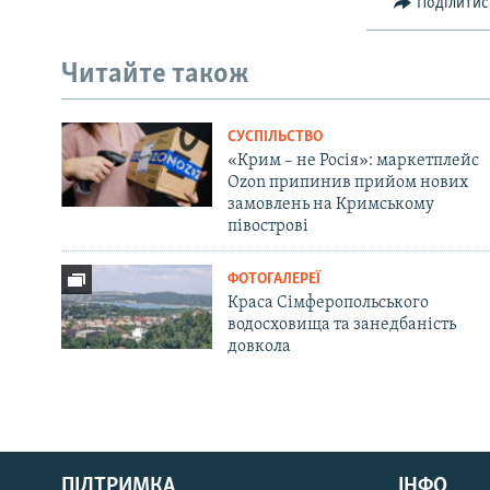
Поділитис
Читайте також
СУСПІЛЬСТВО
«Крим – не Росія»: маркетплейс
Ozon припинив прийом нових
замовлень на Кримському
півострові
ФОТОГАЛЕРЕЇ
Краса Сімферопольського
водосховища та занедбаність
довкола
Русский
ПІДТРИМКА
ІНФО
Qırımtatar