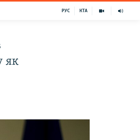
РУС
КТА
в
 як