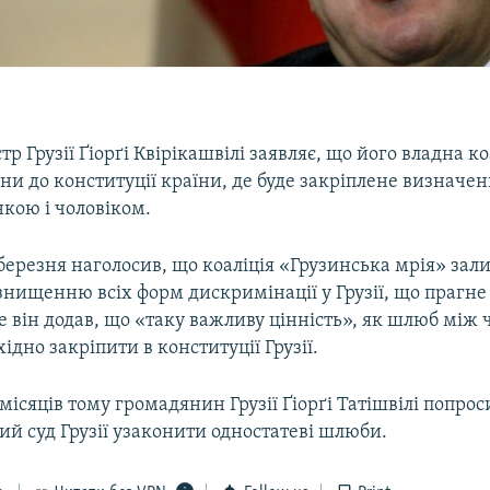
тр Грузії Ґіорґі Квірікашвілі заявляє, що його владна ко
ни до конституції країни, де буде закріплене визначе
кою і чоловіком.
 березня наголосив, що коаліція «Грузинська мрія» зал
нищенню всіх форм дискримінації у Грузії, що прагне
е він додав, що «таку важливу цінність», як шлюб між 
ідно закріпити в конституції Грузії.
місяців тому громадянин Грузії Ґіорґі Татішвілі попрос
й суд Грузії узаконити одностатеві шлюби.