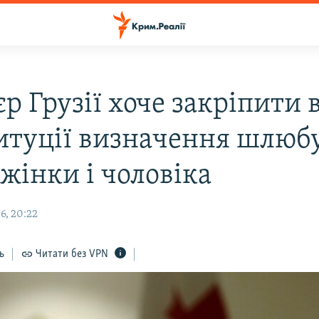
р Грузії хоче закріпити 
итуції визначення шлюбу
жінки і чоловіка
6, 20:22
ь
Читати без VPN