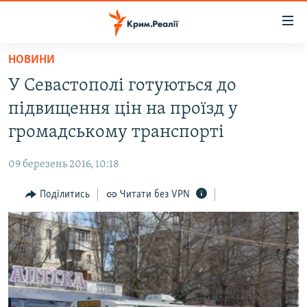
Доступність
посилання
Перейти
НОВИНИ
до
НОВИНИ
У Севастополі готуються до
основного
ВОДА.КРИМ
матеріалу
підвищення цін на проїзд у
ВІДЕО ТА ФОТО
Перейти
громадському транспорті
до
ПОЛІТИКА
основної
09 березень 2016, 10:18
БЛОГИ
навігації
Перейти
Поділитись
Читати без VPN
ПОГЛЯД
до
ІНТЕРВ'Ю
пошуку
ВСЕ ЗА ДЕНЬ
СПЕЦПРОЕКТИ
ЯК ОБІЙТИ БЛОКУВАННЯ
ДЕПОРТАЦІЯ