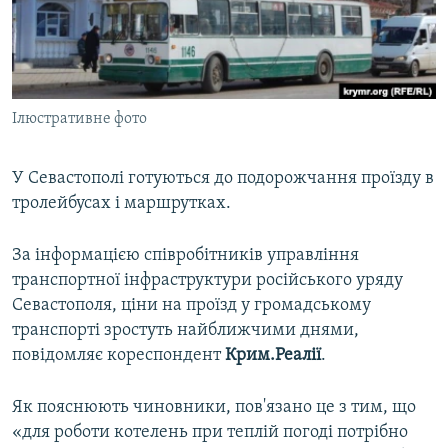
ВІДЕОУРОКИ «ELIFBE»
Русский
СВІДЧЕННЯ ОКУПАЦІЇ
Qırımtatar
УКРАЇНСЬКА ПРОБЛЕМА КРИМУ
Ілюстративне фото
ДОЛУЧАЙСЯ!
ІНФОГРАФІКА
У Севастополі готуються до подорожчання проїзду в
тролейбусах і маршрутках.
Усі сайти RFE/RL
За інформацією співробітників управління
транспортної інфраструктури російського уряду
Севастополя, ціни на проїзд у громадському
транспорті зростуть найближчими днями,
повідомляє кореспондент
Крим.Реалії
.
Як пояснюють чиновники, пов'язано це з тим, що
«для роботи котелень при теплій погоді потрібно