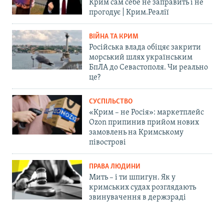
Крим сам себе не заправить і не
прогодує | Крим.Реалії
ВІЙНА ТА КРИМ
Російська влада обіцяє закрити
морський шлях українським
БпЛА до Севастополя. Чи реально
це?
СУСПІЛЬСТВО
«Крим – не Росія»: маркетплейс
Ozon припинив прийом нових
замовлень на Кримському
півострові
ПРАВА ЛЮДИНИ
Мить – і ти шпигун. Як у
кримських судах розглядають
звинувачення в держзраді