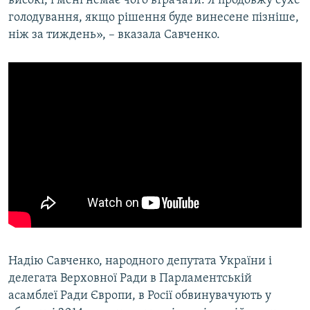
високі, і мені немає чого втрачати. Я продовжу сухе
голодування, якщо рішення буде винесене пізніше,
ніж за тиждень», – вказала Савченко.
Надію Савченко, народного депутата України і
делегата Верховної Ради в Парламентській
асамблеї Ради Європи, в Росії обвинувачують у