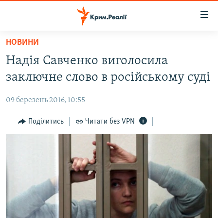
Доступність
посилання
Перейти
НОВИНИ
до
НОВИНИ
Надія Савченко виголосила
основного
ВОДА.КРИМ
матеріалу
заключне слово в російському суді
ВІДЕО ТА ФОТО
Перейти
до
09 березень 2016, 10:55
ПОЛІТИКА
основної
БЛОГИ
Поділитись
Читати без VPN
навігації
Перейти
ПОГЛЯД
до
ІНТЕРВ'Ю
пошуку
ВСЕ ЗА ДЕНЬ
СПЕЦПРОЕКТИ
ЯК ОБІЙТИ БЛОКУВАННЯ
ДЕПОРТАЦІЯ