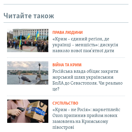
Читайте також
ПРАВА ЛЮДИНИ
«Крим – єдиний регіон, де
українці – меншість»: дискусія
навколо нової пам'ятної дати
ВІЙНА ТА КРИМ
Російська влада обіцяє закрити
морський шлях українським
БпЛА до Севастополя. Чи реально
це?
СУСПІЛЬСТВО
«Крим – не Росія»: маркетплейс
Ozon припинив прийом нових
замовлень на Кримському
півострові