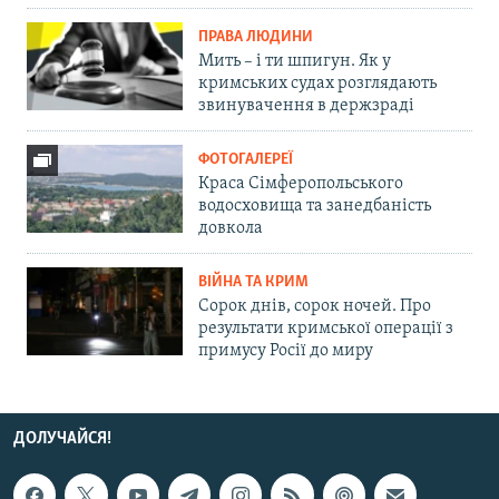
ПРАВА ЛЮДИНИ
Мить – і ти шпигун. Як у
кримських судах розглядають
звинувачення в держзраді
ФОТОГАЛЕРЕЇ
Краса Сімферопольського
водосховища та занедбаність
довкола
ВІЙНА ТА КРИМ
Сорок днів, сорок ночей. Про
результати кримської операції з
примусу Росії до миру
ДОЛУЧАЙСЯ!