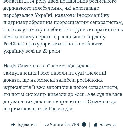
вбивстві 2014 року двох працівників російського
державного телебачення, які нелегально
перебували в Україні, надаючи інформаційну
підтримку збройним проросійським сепаратистам,
а також у замаху на вбивство групи сепаратистів і в
незаконному перетині російського кордону.
Російські прокурори вимагають позбавити
українку волі на 23 роки.
Надія Савченко та її захист відкидають
звинувачення і вже навели на суді численні
докази, що на момент загибелі російських
журналістів її вже захопили в полон сепаратисти,
які потім силоміць вивезли до Росії. Але суд не взяв
до уваги цих доказів непричетності Савченко до
інкримінованих їй Росією дій.
Поділитись
Читати без VPN
Follow us