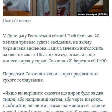
ВІДЕОУРОКИ «ELIFBE»
Русский
СВІДЧЕННЯ ОКУПАЦІЇ
Qırımtatar
Надія Савченко
УКРАЇНСЬКА ПРОБЛЕМА КРИМУ
ДОЛУЧАЙСЯ!
ІНФОГРАФІКА
У Донецьку Ростовської області Росії близько 20
хвилин тривало судове засідання, на якому
українська військова Надія Савченко виголосила
Усі сайти RFE/RL
заключне слово. Після цього суд оголосив, що
винесе вирок у справі Савченко 21 березня об 11:00.
Перед тим Савченко заявила про продовження
сухого голодування.
«Якщо ви вирішите сказати що вирок буде за два
тижні, або наприкінці квітня, або через півроку...
пам’ятайте, що це ми граємо на моє життя, ставки