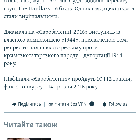
балів, а від журі – 5 балів. Судді віддали перевагу
групі The Hardkiss – 6 балів. Однак глядацькі голоси
стали вирішальними.
Джамала на «Євробаченні-2016» виступить із
власною композицією «1944», присвяченою темі
репресій сталінського режиму проти
кримськотатарського народу – депортації 1944
року.
Півфінали «Євробачення» пройдуть 10 і 12 травня,
фінал конкурсу – 14 травня 2016 року.
Поділитись
Читати без VPN
Follow us
Читайте також