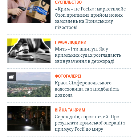
СУСПІЛЬСТВО
«Крим – не Росія»: маркетплейс
Ozon припинив прийом нових
замовлень на Кримському
півострові
ПРАВА ЛЮДИНИ
Мить – і ти шпигун. Як у
кримських судах розглядають
звинувачення в держзраді
ФОТОГАЛЕРЕЇ
Краса Сімферопольського
водосховища та занедбаність
довкола
ВІЙНА ТА КРИМ
Сорок днів, сорок ночей. Про
результати кримської операції з
примусу Росії до миру