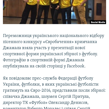
ВІДЕОУРОКИ «ELIFBE»
Русский
СВІДЧЕННЯ ОКУПАЦІЇ
Qırımtatar
УКРАЇНСЬКА ПРОБЛЕМА КРИМУ
ДОЛУЧАЙСЯ!
ІНФОГРАФІКА
Переможниця українського національного відбору
пісенного конкурсу «Євробачення» кримчанка
Джамала взяла участь у презентації нової
Усі сайти RFE/RL
спортивної форми української збірної з футболу.
Фотографію в спортивній формі Джамала
опублікувала на своїй сторінці у Facebook.
Як повідомляє прес-служба Федерації футболу
України, футболки, в яких українські футболісти
гратимуть на Євро-2016, представили посли збірної:
співачка Джамала, шоумен Сергій Притула,
директор ТК «Футбол» Олександр Денисов,
коментатор Роберто Моралес і співак Сергій