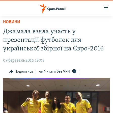
Доступність
посилання
Перейти
НОВИНИ
до
НОВИНИ
Джамала взяла участь у
основного
ВОДА.КРИМ
матеріалу
презентації футболок для
ВІДЕО ТА ФОТО
Перейти
української збірної на Євро-2016
до
ПОЛІТИКА
основної
09 березень 2016, 18:08
БЛОГИ
навігації
Перейти
Поділитись
Читати без VPN
ПОГЛЯД
до
ІНТЕРВ'Ю
пошуку
ВСЕ ЗА ДЕНЬ
СПЕЦПРОЕКТИ
ЯК ОБІЙТИ БЛОКУВАННЯ
ДЕПОРТАЦІЯ