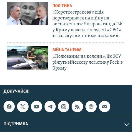
ПОЛІТИКА
«Короткострокова акція
перетворилася на війну на
виснаження»: Як пропаганда РФ
у Криму пояснює невдачі «СВО»
та залякує «мінними атаками»
ВІЙНА ТА КРИМ
«Полювання на колони». Як ЗСУ
ріжуть військову логістику Росії в
Криму
ДОЛУЧАЙСЯ!
ПІДТРИМКА