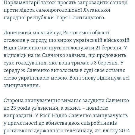
Парламентарії також просять запровадити санкції
проти лідера самопроголошеної Луганської
народної республіки Ігоря Плотницького.
Донецький міський суд Ростовської області
оголосив у середу, що вирок українській військовій
Надії Савченко почнуть оголошувати 21 березня. У
відповідь на це Савченко заявила, що продовжить
сухе голодування, яке вона тримає з 3 березня. У
середу ж Савченко виголосила в суді своє останнє
слово українською мовою. Вона знову відкинула всі
звинувачення.
Сторона звинувачення вимагає засудити Савченко
до 23 років ув'язнення, а захист – повністю
виправдати. У Росії Надію Савченко звинувачують
у причетності до вбивства двох співробітників
російського державного телеканалу, які влітку 2014