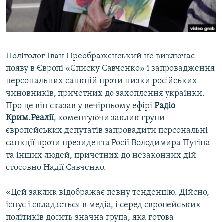
ВІДЕОУРОКИ «ELIFBE»
Русский
СВІДЧЕННЯ ОКУПАЦІЇ
Qırımtatar
УКРАЇНСЬКА ПРОБЛЕМА КРИМУ
Політолог Іван Преображенський не виключає
ДОЛУЧАЙСЯ!
ІНФОГРАФІКА
появу в Європі «Списку Савченко» і запровадження
персональних санкцій проти низки російських
чиновників, причетних до захоплення українки.
Про це він сказав у вечірньому ефірі
Радіо
Усі сайти RFE/RL
Крим.Реалії
, коментуючи заклик групи
європейських депутатів запровадити персональні
санкції проти президента Росії Володимира Путіна
та інших людей, причетних до незаконних дій
стосовно Надії Савченко.
«Цей заклик відображає певну тенденцію. Дійсно,
існує і складається в медіа, і серед європейських
політиків досить значна група, яка готова