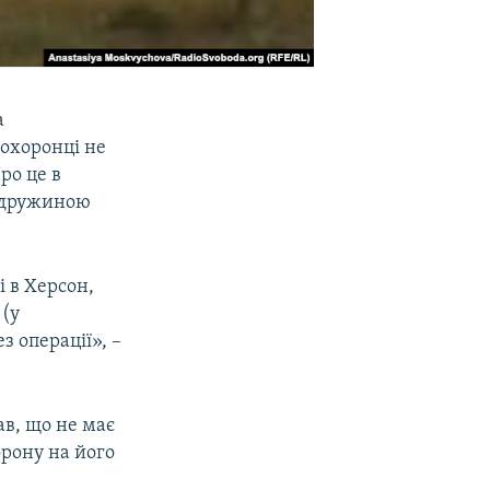
а
оохоронці не
ро це в
ь дружиною
 в Херсон,
 (у
з операції», –
ав, що не має
орону на його