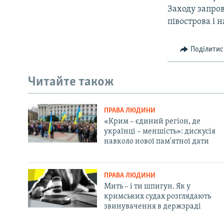
Заходу запро
півострова і 
Поділитис
Читайте також
ПРАВА ЛЮДИНИ
«Крим – єдиний регіон, де
українці – меншість»: дискусія
навколо нової пам'ятної дати
ПРАВА ЛЮДИНИ
Мить – і ти шпигун. Як у
кримських судах розглядають
звинувачення в держзраді