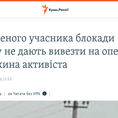
еного учасника блокади
 не дають вивезти на оп
жина активіста
, 11:53
ь
Читати без VPN