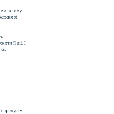
ями, в тому
дження зі
сь
ити її дії. І
ко.
ті пропуску