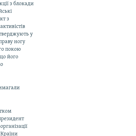
кції з блокади
йські
кт з
активістів
стверджують у
 праву ногу
го покою
що його
ло
вимагали
атком
 президент
організації
 Країни