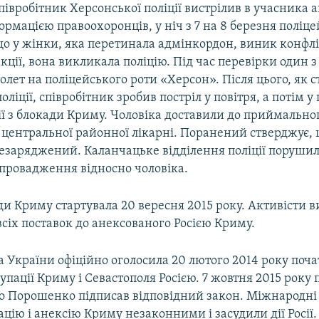
івробітник Херсонської поліції вистрілив в учасника а
ормацією правоохоронців, у ніч з 7 на 8 березня поліце
що у жінки, яка перетинала адмінкордон, виник конфлі
ції, вона викликала поліцію. Під час перевірки один з 
олет на поліцейського роти «Херсон». Після цього, як 
ліції, співробітник зробив постріл у повітря, а потім у
ії з блокади Криму. Чоловіка доставили до приймально
 центральної районної лікарні. Поранений стверджує, 
незаряджений. Каланчацьке відділення поліції поруши
провадження відносно чоловіка.
ди Криму стартувала 20 вересня 2015 року. Активісти 
сіх поставок до анексованого Росією Криму.
 України офіційно оголосила 20 лютого 2014 року поч
упації Криму і Севастополя Росією. 7 жовтня 2015 року
о Порошенко підписав відповідний закон. Міжнародні 
цію і анексію Криму незаконними і засудили дії Росії.