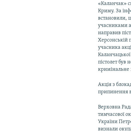
«Каланчак» сп
Криму. За інф
встановили, 
учасниками ак
направив піст
Херсонській по
учасника акц
Каланчацької
пістолет був 
кримінальне 
Акція з блока
припинення в
Верховна Рада
тимчасової ок
України Петр
визнали окупа