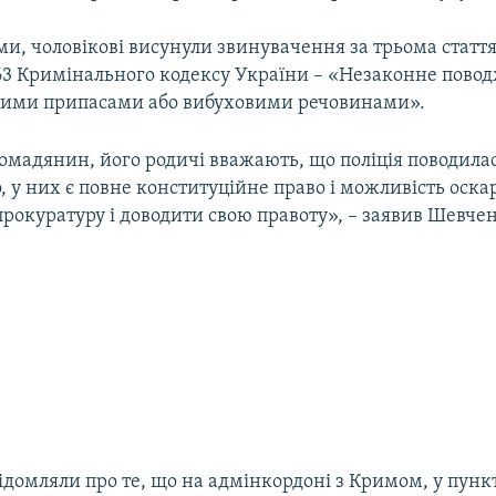
ми, чоловікові висунули звинувачення за трьома статт
 263 Кримінального кодексу України – «Незаконне пово
вими припасами або вибуховими речовинами».
омадянин, його родичі вважають, що поліція поводила
 у них є повне конституційне право і можливість оскарж
прокуратуру і доводити свою правоту», – заявив Шевчен
ідомляли про те, що на адмінкордоні з Кримом, у пунк