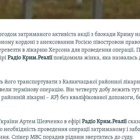
згодом затриманого активіста акції з блокади Криму н
вному кордоні з анексованим Росією півостровом прав
ревезти в лікарню Херсона для проведення операції. П
ірі
Радіо Крим.Реалії
повідомила жінка, яка назвалас
 його транспортувати з Каланчацької районної лікарні
ели термінову операцію. Він четверту добу лежить тут
 районній лікарні –
КР
) без кваліфікованої допомоги, бе
країни Артем Шевченко в ефірі
Радіо Крим.Реалії
сказ
о необхідність проведення операції затриманому і заб
ння. Спікер МВС порадив рідним звертатись до суду.