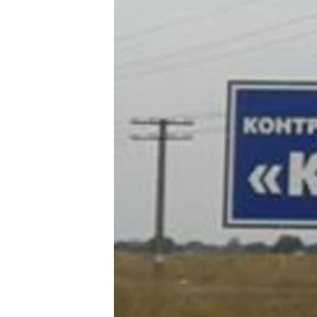
ВІДЕОУРОКИ «ELIFBE»
СВІДЧЕННЯ ОКУПАЦІЇ
УКРАЇНСЬКА ПРОБЛЕМА КРИМУ
ІНФОГРАФІКА