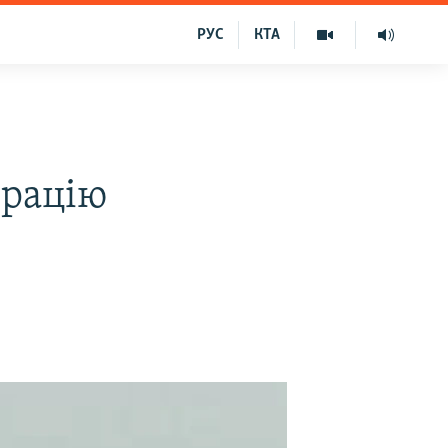
РУС
КТА
ерацію