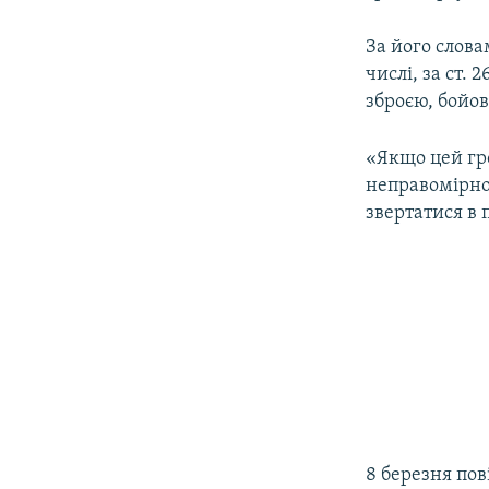
За його слова
числі, за ст.
зброєю, бойо
«Якщо цей гр
неправомірно,
звертатися в 
8 березня пов