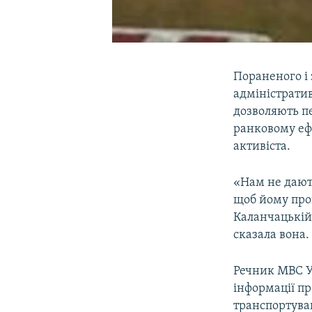
Пораненого і 
адміністрати
дозволяють пе
ранковому еф
активіста.
«Нам не дають
щоб йому пров
Каланчацькій
сказала вона.
Речник МВС У
інформації пр
транспортува