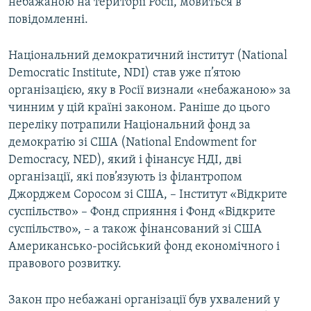
небажаною на території Росії, мовиться в
повідомленні.
Національний демократичний інститут (National
Democratic Institute, NDI) став уже п’ятою
організацією, яку в Росії визнали «небажаною» за
чинним у цій країні законом. Раніше до цього
переліку потрапили Національний фонд за
демократію зі США (National Endowment for
Democracy, NED), який і фінансує НДІ, дві
організації, які пов’язують із філантропом
Джорджем Соросом зі США, – Інститут «Відкрите
суспільство» – Фонд сприяння і Фонд «Відкрите
суспільство», – а також фінансований зі США
Американсько-російський фонд економічного і
правового розвитку.
Закон про небажані організації був ухвалений у