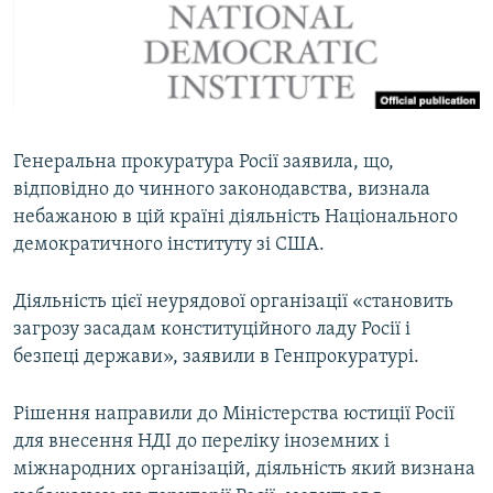
ВІДЕОУРОКИ «ELIFBE»
Русский
СВІДЧЕННЯ ОКУПАЦІЇ
Qırımtatar
УКРАЇНСЬКА ПРОБЛЕМА КРИМУ
ДОЛУЧАЙСЯ!
ІНФОГРАФІКА
Генеральна прокуратура Росії заявила, що,
відповідно до чинного законодавства, визнала
небажаною в цій країні діяльність Національного
Усі сайти RFE/RL
демократичного інституту зі США.
Діяльність цієї неурядової організації «становить
загрозу засадам конституційного ладу Росії і
безпеці держави», заявили в Генпрокуратурі.
Рішення направили до Міністерства юстиції Росії
для внесення НДІ до переліку іноземних і
міжнародних організацій, діяльність який визнана