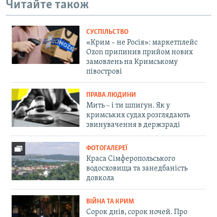
Читайте також
СУСПІЛЬСТВО
«Крим – не Росія»: маркетплейс
Ozon припинив прийом нових
замовлень на Кримському
півострові
ПРАВА ЛЮДИНИ
Мить – і ти шпигун. Як у
кримських судах розглядають
звинувачення в держзраді
ФОТОГАЛЕРЕЇ
Краса Сімферопольського
водосховища та занедбаність
довкола
ВІЙНА ТА КРИМ
Сорок днів, сорок ночей. Про