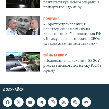
результати кримської операції з
примусу Росії до миру
ПОЛІТИКА
«Короткострокова акція
перетворилася на війну на
виснаження»: Як пропаганда РФ
у Криму пояснює невдачі «СВО»
та залякує «мінними атаками»
ВІЙНА ТА КРИМ
«Полювання на колони». Як ЗСУ
ріжуть військову логістику Росії в
Криму
ДОЛУЧАЙСЯ!