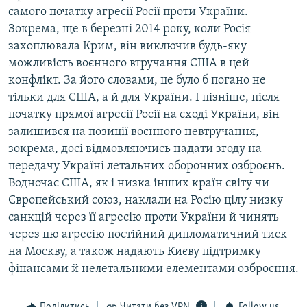
самого початку агресії Росії проти України.
Зокрема, ще в березні 2014 року, коли Росія
захоплювала Крим, він виключив будь-яку
можливість воєнного втручання США в цей
конфлікт. За його словами, це було б погано не
тільки для США, а й для України. І пізніше, після
початку прямої агресії Росії на сході України, він
залишився на позиції воєнного невтручання,
зокрема, досі відмовляючись надати згоду на
передачу Україні летальних оборонних озброєнь.
Водночас США, як і низка інших країн світу чи
Європейський союз, наклали на Росію цілу низку
санкцій через її агресію проти України й чинять
через цю агресію постійний дипломатичний тиск
на Москву, а також надають Києву підтримку
фінансами й нелетальними елементами озброєння.