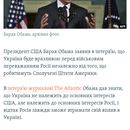
ВІДЕОУРОКИ «ELIFBE»
Русский
СВІДЧЕННЯ ОКУПАЦІЇ
Qırımtatar
УКРАЇНСЬКА ПРОБЛЕМА КРИМУ
Барак Обама, архівне фото
ДОЛУЧАЙСЯ!
ІНФОГРАФІКА
Президент США Барак Обама заявив в інтерв’ю, що
Україна буде вразливою перед військовим
Усі сайти RFE/RL
переважанням Росії незалежно від того, що
робитимуть Сполучені Штати Америки.
В
інтерв’ю журналові The Atlantic
Обама дав знати,
що Україна не належить до основних інтересів
США, але належить до основних інтересів Росії, і
відтак Росія завжди зможе втримати свій вплив в
Україні.