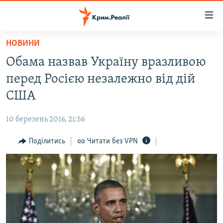
Доступність
посилання
Перейти
НОВИНИ
до
НОВИНИ
Обама назвав Україну вразливою
основного
ВОДА.КРИМ
матеріалу
перед Росією незалежно від дій
ВІДЕО ТА ФОТО
Перейти
США
до
ПОЛІТИКА
основної
10 березень 2016, 21:56
БЛОГИ
навігації
Перейти
Поділитись
Читати без VPN
ПОГЛЯД
до
ІНТЕРВ'Ю
пошуку
ВСЕ ЗА ДЕНЬ
СПЕЦПРОЕКТИ
ЯК ОБІЙТИ БЛОКУВАННЯ
ДЕПОРТАЦІЯ