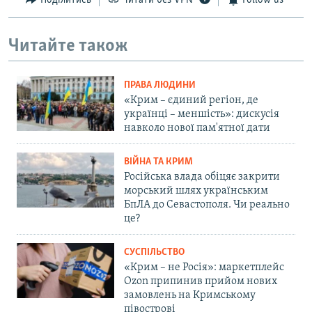
Поділитись
Читати без VPN
Follow us
Читайте також
ПРАВА ЛЮДИНИ
«Крим – єдиний регіон, де
українці – меншість»: дискусія
навколо нової пам'ятної дати
ВІЙНА ТА КРИМ
Російська влада обіцяє закрити
морський шлях українським
БпЛА до Севастополя. Чи реально
це?
СУСПІЛЬСТВО
«Крим – не Росія»: маркетплейс
Ozon припинив прийом нових
замовлень на Кримському
півострові