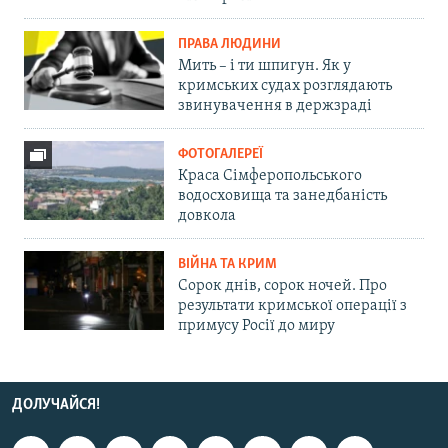
ПРАВА ЛЮДИНИ
Мить – і ти шпигун. Як у
кримських судах розглядають
звинувачення в держзраді
ФОТОГАЛЕРЕЇ
Краса Сімферопольського
водосховища та занедбаність
довкола
ВІЙНА ТА КРИМ
Сорок днів, сорок ночей. Про
результати кримської операції з
примусу Росії до миру
ДОЛУЧАЙСЯ!