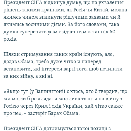
Президент США відкинув думку, що на ухвалення
рішень такими країнами, як Росія чи Китай, можна
якимсь чином вплинути рішучими заявами чи й
якимись воєнними діями. За його словами, така
думка суперечить усім свідченням останніх 50
років.
Шляхи стримування таких країн існують, але,
додав Обама, треба дуже чітко й наперед
встановити, які інтереси варті того, щоб починати
за них війну, а які ні.
«Якщо тут (у Вашингтоні) є хтось, хто б твердив, що
ми могли б розглядати можливість піти на війну з
Росією через Крим і схід України, хай чітко скаже
про це», – застеріг Барак Обама.
Президент США дотримується такої позиції з