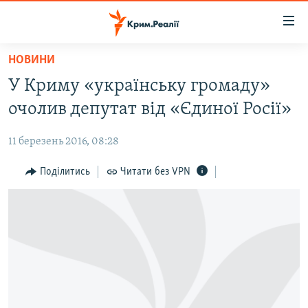
Доступність
посилання
Перейти
НОВИНИ
до
НОВИНИ
У Криму «українську громаду»
основного
ВОДА.КРИМ
матеріалу
очолив депутат від «Єдиної Росії»
ВІДЕО ТА ФОТО
Перейти
до
11 березень 2016, 08:28
ПОЛІТИКА
основної
БЛОГИ
Поділитись
Читати без VPN
навігації
Перейти
ПОГЛЯД
до
ІНТЕРВ'Ю
пошуку
ВСЕ ЗА ДЕНЬ
СПЕЦПРОЕКТИ
ЯК ОБІЙТИ БЛОКУВАННЯ
ДЕПОРТАЦІЯ