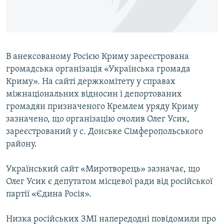
ВІДЕОУРОКИ «ELIFBE»
Русский
СВІДЧЕННЯ ОКУПАЦІЇ
Qırımtatar
УКРАЇНСЬКА ПРОБЛЕМА КРИМУ
В анексованому Росією Криму зареєстрована
ДОЛУЧАЙСЯ!
ІНФОГРАФІКА
громадська організація «Українська громада
Криму». На сайті держкомітету у справах
міжнаціональних відносин і депортованих
громадян призначеного Кремлем уряду Криму
Усі сайти RFE/RL
зазначено, що організацію очолив Олег Усик,
зареєстрований у с. Донське Сімферопольського
району.
Український сайт «Миротворець» зазначає, що
Олег Усик є депутатом місцевої ради від російської
партії «Єдина Росія».
Низка російських ЗМІ напередодні повідомили про