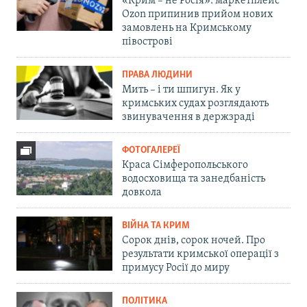
«Крим – не Росія»: маркетплейс
Ozon припинив прийом нових
замовлень на Кримському
півострові
ПРАВА ЛЮДИНИ
Мить – і ти шпигун. Як у
кримських судах розглядають
звинувачення в держзраді
ФОТОГАЛЕРЕЇ
Краса Сімферопольського
водосховища та занедбаність
довкола
ВІЙНА ТА КРИМ
Сорок днів, сорок ночей. Про
результати кримської операції з
примусу Росії до миру
ПОЛІТИКА