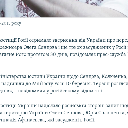
 2015 року
юстиції Росії отримало звернення від України про пер
режисера Олега Сенцова і ще трьох засуджених у Росії
згляне його протягом 30 днів, повідомляє прес-служба
іністерства юстиції України щодо Сенцова, Кольченка
надійшли до Мін’юсту Росії 10 березня. Термін розгля
днів», – повідомили у російському відомстві.
юстиції України надіслало російській стороні запит що
а територію України Олега Сенцова, Юрія Солошенка,
еннадія Афанасьєва, які засуджені в Росії.