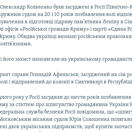
 Олександр Кольченко були засуджені в Росії Північно
ружним судом на 20 і 10 років позбавлення волі відпов
увачення в підготовці підриву пам’ятника Леніну в Сім
лі офісів «Російської громади Криму» і партії «Єдина Ро
Криму. Обидва українці визнані російським правозах
олітв’язнями.
 і його захист наполягали на українському громадянст
рант справи Геннадій Афанасьєв, засуджений на сім р
олі і відправлений до колонії в Сиктивкарі в Республіці
лого року у Росії засудили до шести років позбавлення 
иму за статтею про шпигунство громадянина України 
едеральна служба безпеки Росії повідомила, що «шпиг
Московським міським судом Юрія Солошенка полягало 
імені двох українських підприємств, щоб купити запчас