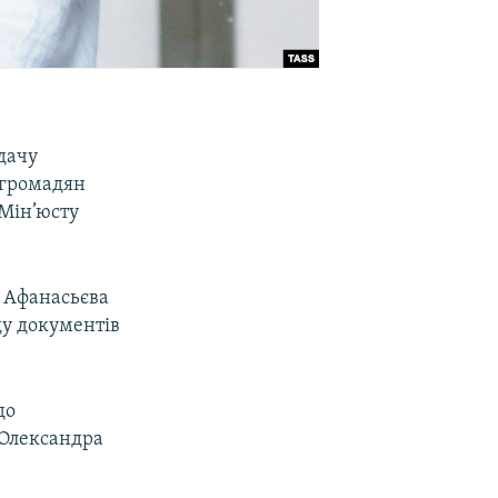
едачу
 громадян
 Мін’юсту
, Афанасьєва
ду документів
до
 Олександра