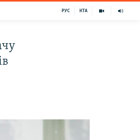
РУС
КТА
ачу
ів