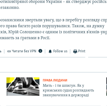
отиповітряної оборони України – як стверджує російсь
незаконно.
возахисники звертали увагу, що в перебігу розгляду сп
го права багато разів порушувалися. Також, на думку
ів, Юрій Солошенко є одним із політичних в’язнів-укр
мають за ґратами в Росії.
ь
Читати без VPN
Follow us
Print
ПРАВА ЛЮДИНИ
Мить – і ти шпигун. Як у
кримських судах розглядають
звинувачення в держзраді