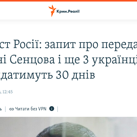
т Росії: запит про перед
і Сенцова і ще 3 українц
ядатимуть 30 днів
, 12:45
ь
Читати без VPN