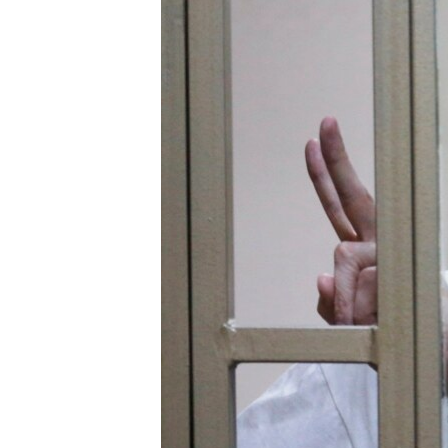
ВІДЕОУРОКИ «ELIFBE»
СВІДЧЕННЯ ОКУПАЦІЇ
УКРАЇНСЬКА ПРОБЛЕМА КРИМУ
ІНФОГРАФІКА