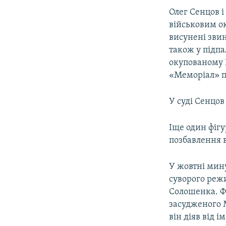
Олег Сенцов і
військовим ок
висунені звин
також у підпа
окупованому 
«Меморіал» п
У суді Сенцов
Іще один фігу
позбавлення в
У жовтні мину
суворого реж
Солошенка. Ф
засудженого 
він діяв від 