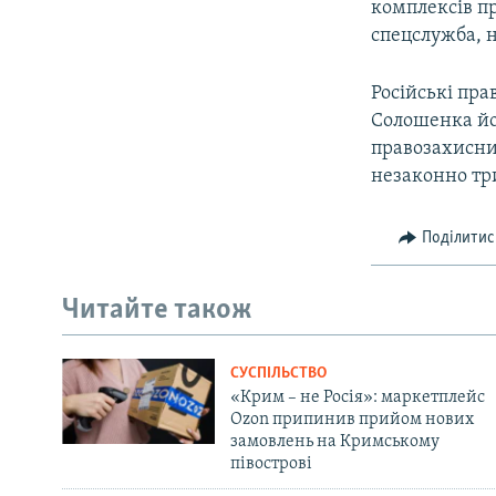
комплексів пр
спецслужба, 
Російські пра
Солошенка йо
правозахисник
незаконно три
Поділитис
Читайте також
СУСПІЛЬСТВО
«Крим – не Росія»: маркетплейс
Ozon припинив прийом нових
замовлень на Кримському
півострові