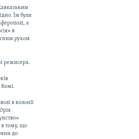
-Кавказьким
ідно. Їм були
ферополі, а
сія» в
исним рухом
ві режисера.
оків
 Комі.
волі в колонії
Юрія
унство»
в тому, що
тини до