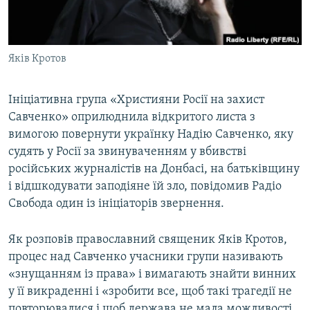
ВІДЕОУРОКИ «ELIFBE»
Русский
СВІДЧЕННЯ ОКУПАЦІЇ
Qırımtatar
Яків Кротов
УКРАЇНСЬКА ПРОБЛЕМА КРИМУ
ДОЛУЧАЙСЯ!
ІНФОГРАФІКА
Ініціативна група «Християни Росії на захист
Савченко» оприлюднила відкритого листа з
вимогою повернути українку Надію Савченко, яку
Усі сайти RFE/RL
судять у Росії за звинуваченням у вбивстві
російських журналістів на Донбасі, на батьківщину
і відшкодувати заподіяне їй зло, повідомив Радіо
Свобода один із ініціаторів звернення.
Як розповів православний священик Яків Кротов,
процес над Савченко учасники групи називають
«знущанням із права» і вимагають знайти винних
у її викраденні і «зробити все, щоб такі трагедії не
повторювалися і щоб держава не мала можливості