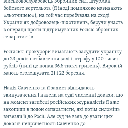
військовослужбовець Збройних сил, штурман
бойового вертольота (її іноді помилково називають
«льотчицею»), на той час перебувала на сході
України як доброволець-піхотинець, беручи участь
в операції проти підтримуваних Росією збройних
сепаратистів.
Російські прокурори вимагають засудити українку
до 23 років позбавлення волі і штрафу у 100 тисяч
рублів (нині це понад 36,5 тисяч гривень). Вирок їй
мають оголошувати 21 і 22 березня.
Надія Савченко та її захист відкидають
звинувачення і навели на суді численні докази, що
на момент загибелі російських журналістів її вже
захопили в полон сепаратисти, які потім силоміць
вивезли її до Росії. Але суд не взяв до уваги цих
доказів непричетності Савченко до