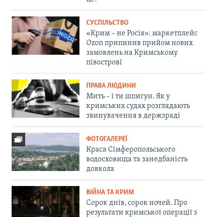
СУСПІЛЬСТВО
«Крим – не Росія»: маркетплейс
Ozon припинив прийом нових
замовлень на Кримському
півострові
ПРАВА ЛЮДИНИ
Мить – і ти шпигун. Як у
кримських судах розглядають
звинувачення в держзраді
ФОТОГАЛЕРЕЇ
Краса Сімферопольського
водосховища та занедбаність
довкола
ВІЙНА ТА КРИМ
Сорок днів, сорок ночей. Про
результати кримської операції з