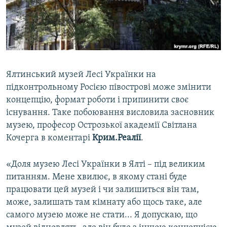
ВІДЕОУРОКИ «ELIFBE»
Русский
СВІДЧЕННЯ ОКУПАЦІЇ
Qırımtatar
УКРАЇНСЬКА ПРОБЛЕМА КРИМУ
ДОЛУЧАЙСЯ!
ІНФОГРАФІКА
Ялтинський музей Лесі Українки на
підконтрольному Росією півострові може змінити
концепцію, формат роботи і припинити своє
Усі сайти RFE/RL
існування. Таке побоювання висловила засновник
музею, професор Острозької академії Світлана
Кочерга в коментарі
Крим.Реалії
.
«Доля музею Лесі Українки в Ялті – під великим
питанням. Мене хвилює, в якому стані буде
працювати цей музей і чи залишиться він там,
може, залишать там кімнату або щось таке, але
самого музею може не стати... Я допускаю, що