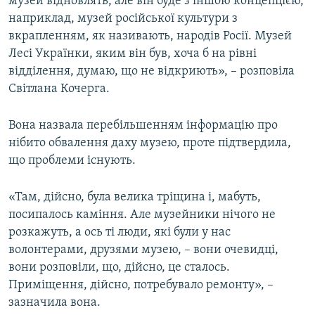
музей відновлять, але він буде з іншою концепцією,
наприклад, музей російської культури з
вкрапленням, як називають, народів Росії. Музей
Лесі Українки, яким він був, хоча б на рівні
відділення, думаю, що не відкриють», – розповіла
Світлана Кочерга.
Вона назвала перебільшенням інформацію про
нібито обвалення даху музею, проте підтвердила,
що проблеми існують.
«Там, дійсно, була велика тріщина і, мабуть,
посипалось каміння. Але музейники нічого не
розкажуть, а ось ті люди, які були у нас
волонтерами, друзями музею, – вони очевидці,
вони розповіли, що, дійсно, це сталось.
Приміщення, дійсно, потребувало ремонту», –
зазначила вона.