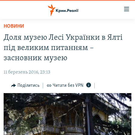
Доступність
посилання
Перейти
НОВИНИ
до
НОВИНИ
Доля музею Лесі Українки в Ялті
основного
ВОДА.КРИМ
матеріалу
під великим питанням –
ВІДЕО ТА ФОТО
Перейти
засновник музею
до
ПОЛІТИКА
основної
11 березень 2016, 23:13
БЛОГИ
навігації
Перейти
Поділитись
Читати без VPN
ПОГЛЯД
до
ІНТЕРВ'Ю
пошуку
ВСЕ ЗА ДЕНЬ
СПЕЦПРОЕКТИ
ЯК ОБІЙТИ БЛОКУВАННЯ
ДЕПОРТАЦІЯ