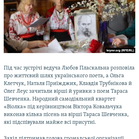
Під час зустрічі ведуча Любов Пласкальна розповіла
про життєвий шлях українського поета, а Ольга
Клетчук, Наталя Приїжджих, Клавдія Трубнікова й
Олег Леус зачитали вірші й уривки з поем Тараса
Шевченка. Народний самодіяльний квартет
«Віолка» під керівництвом Віктора Ковальчука
виконав кілька пісень на вірші Тараса Шевченка,
які підспівували майже всі присутні.
Захід підтримав голова громадської організації