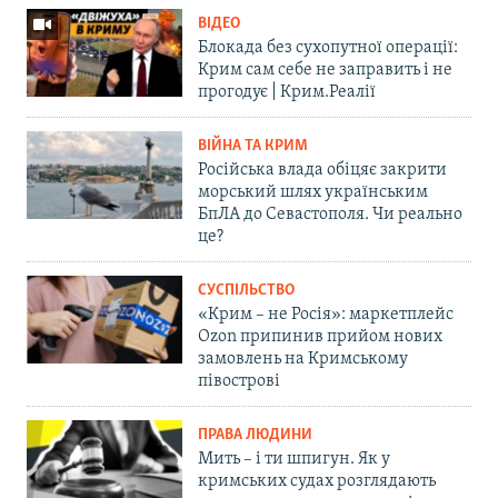
ВІДЕО
Блокада без сухопутної операції:
Крим сам себе не заправить і не
прогодує | Крим.Реалії
ВІЙНА ТА КРИМ
Російська влада обіцяє закрити
морський шлях українським
БпЛА до Севастополя. Чи реально
це?
СУСПІЛЬСТВО
«Крим – не Росія»: маркетплейс
Ozon припинив прийом нових
замовлень на Кримському
півострові
ПРАВА ЛЮДИНИ
Мить – і ти шпигун. Як у
кримських судах розглядають