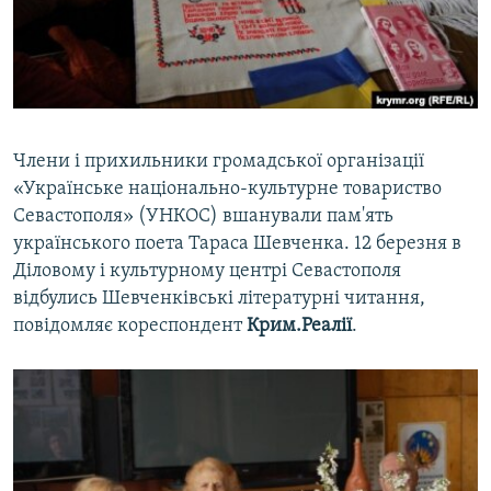
ВІДЕОУРОКИ «ELIFBE»
Русский
СВІДЧЕННЯ ОКУПАЦІЇ
Qırımtatar
УКРАЇНСЬКА ПРОБЛЕМА КРИМУ
ДОЛУЧАЙСЯ!
ІНФОГРАФІКА
Члени і прихильники громадської організації
«Українське національно-культурне товариство
Севастополя» (УНКОС) вшанували пам'ять
Усі сайти RFE/RL
українського поета Тараса Шевченка. 12 березня в
Діловому і культурному центрі Севастополя
відбулись Шевченківські літературні читання,
повідомляє кореспондент
Крим.Реалії
.