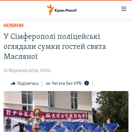
Доступність
посилання
Перейти
НОВИНИ
до
НОВИНИ
У Сімферополі поліцейські
основного
ВОДА.КРИМ
матеріалу
оглядали сумки гостей свята
ВІДЕО ТА ФОТО
Перейти
Масляної
до
ПОЛІТИКА
основної
13 березень 2016, 19:02
БЛОГИ
навігації
Перейти
Поділитись
Читати без VPN
ПОГЛЯД
до
ІНТЕРВ'Ю
пошуку
ВСЕ ЗА ДЕНЬ
СПЕЦПРОЕКТИ
ЯК ОБІЙТИ БЛОКУВАННЯ
ДЕПОРТАЦІЯ