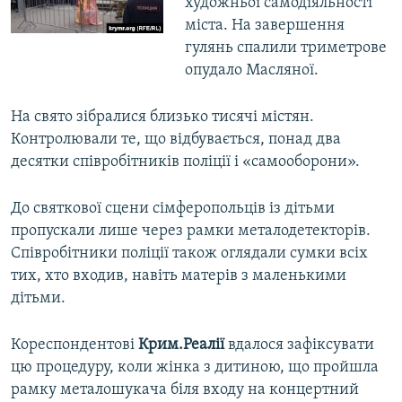
художньої самодіяльності
міста. На завершення
гулянь спалили триметрове
опудало Масляної.
На свято зібралися близько тисячі містян.
Контролювали те, що відбувається, понад два
десятки співробітників поліції і «самооборони».
До святкової сцени сімферопольців із дітьми
пропускали лише через рамки металодетекторів.
Співробітники поліції також оглядали сумки всіх
тих, хто входив, навіть матерів з маленькими
дітьми.
Кореспондентові
Крим.Реалії
вдалося зафіксувати
цю процедуру, коли жінка з дитиною, що пройшла
рамку металошукача біля входу на концертний