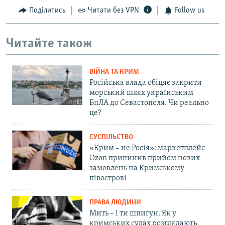
Поділитись
Читати без VPN
Follow us
Читайте також
ВІЙНА ТА КРИМ
Російська влада обіцяє закрити
морський шлях українським
БпЛА до Севастополя. Чи реально
це?
СУСПІЛЬСТВО
«Крим – не Росія»: маркетплейс
Ozon припинив прийом нових
замовлень на Кримському
півострові
ПРАВА ЛЮДИНИ
Мить – і ти шпигун. Як у
кримських судах розглядають