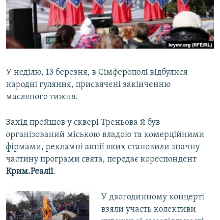
ВІДЕОУРОКИ «ELIFBE»
Русский
СВІДЧЕННЯ ОКУПАЦІЇ
Qırımtatar
УКРАЇНСЬКА ПРОБЛЕМА КРИМУ
ДОЛУЧАЙСЯ!
ІНФОГРАФІКА
У неділю, 13 березня, в Сімферополі відбулися
народні гуляння, присвячені закінченню
масляного тижня.
Усі сайти RFE/RL
Захід пройшов у сквері Треньова й був
організований міською владою та комерційними
фірмами, рекламні акції яких становили значну
частину програми свята, передає кореспондент
Крим.Реалії
.
У двогодинному концерті
взяли участь колективи