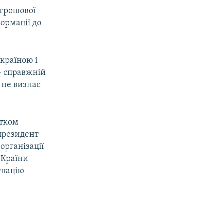
 грошової
ормації до
країною і
– справжній
 не визнає
атком
 президент
організації
 Країни
упацію