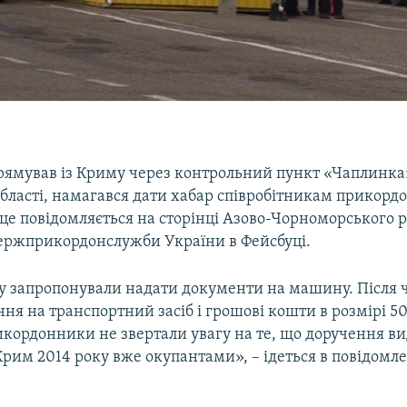
прямував із Криму через контрольний пункт «Чаплинка
області, намагався дати хабар співробітникам прикорд
це повідомляється на сторінці Азово-Чорноморського 
ержприкордонслужби України в Фейсбуці.
 запропонували надати документи на машину. Після ч
ня на транспортний засіб і грошові кошти в розмірі 50
кордонники не звертали увагу на те, що доручення ви
Крим 2014 року вже окупантами», – ідеться в повідомл