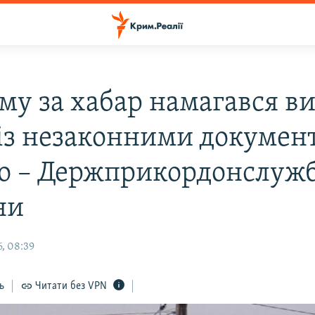
му за хабар намагався в
 із незаконними докумен
то – Держприкордонслуж
ни
, 08:39
ь
Читати без VPN