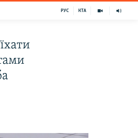
РУС
КТА
иїхати
тами
ба