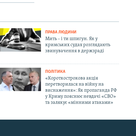
ПРАВА ЛЮДИНИ
Мить – і ти шпигун. Як у
кримських судах розглядають
звинувачення в держзраді
ПОЛІТИКА
«Короткострокова акція
перетворилася на війну на
виснаження»: Як пропаганда РФ
у Криму пояснює невдачі «СВО»
та залякує «мінними атаками»