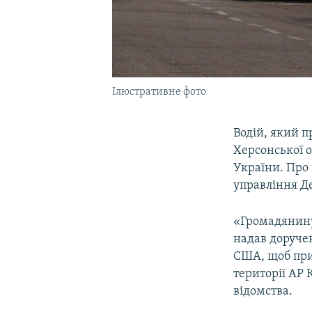
Ілюстративне фото
Водій, який 
Херсонської 
України. Про 
управління Д
«Громадянину
надав доручен
США, щоб при
території АР 
відомства.