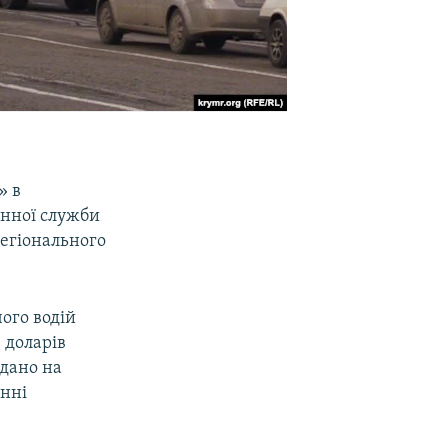
» в
онної служби
регіонального
ого водій
 доларів
дано на
енні