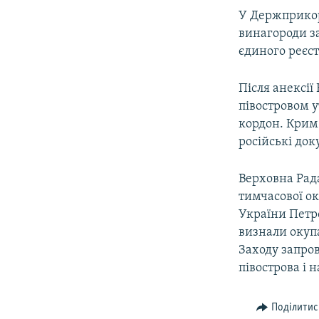
У Держприкор
винагороди з
єдиного реєст
Після анексії
півостровом 
кордон. Крим
російські док
Верховна Рада
тимчасової ок
України Петр
визнали окупа
Заходу запро
півострова і 
Поділитис