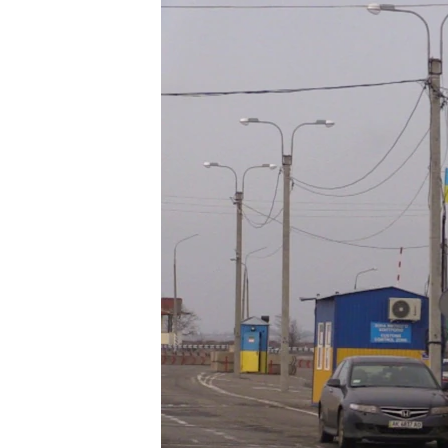
ВІДЕОУРОКИ «ELIFBE»
СВІДЧЕННЯ ОКУПАЦІЇ
УКРАЇНСЬКА ПРОБЛЕМА КРИМУ
ІНФОГРАФІКА