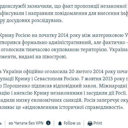
донслужбі зазначили, що факт пропозиції незаконної
афіксували і направили повідомлення для внесення інф
ру досудових розслідувань.
 Криму Росією на початку 2014 року між материковою У
утворився формально адміністративний, але фактично 
 оголосили тимчасово окупованою територією. Україна
ументи, видані на півострові.
 України офіційно оголосила 20 лютого 2014 року поч
упації Криму і Севастополя Росією. 7 жовтня 2015 року
о Порошенко підписав відповідний закон. Міжнародні 
цію і анексію Криму незаконними і засудили дії Росії.
вадили низку економічних санкцій. Росія заперечує ок
називає це «відновленням історичної справедливості».
ь
Читати без VPN
Follow us
Print